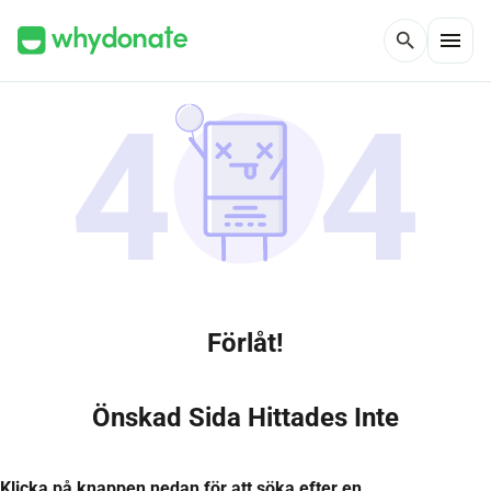
menu
search
Förlåt!
Önskad Sida Hittades Inte
Klicka på knappen nedan för att söka efter en