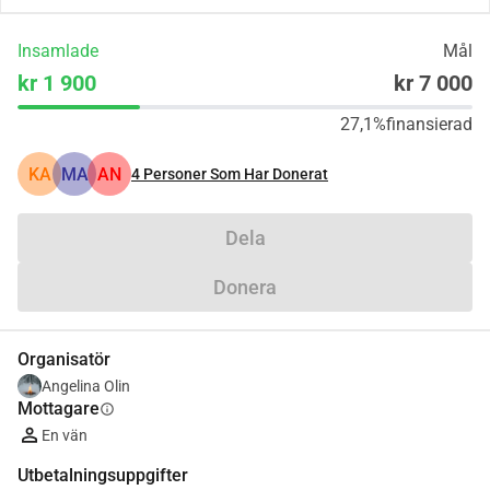
Insamlade
Mål
kr 1 900
kr 7 000
27,1%
finansierad
KA
MA
AN
4
Personer Som Har Donerat
Dela
Donera
Organisatör
Angelina Olin
Mottagare
info
En vän
Utbetalningsuppgifter