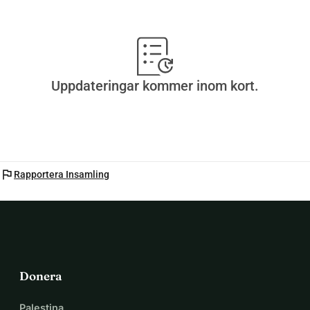
Uppdateringar kommer inom kort.
flag
Rapportera Insamling
Donera
Palestina