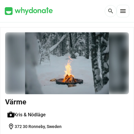
menu
search
Värme
Kris & Nödläge
location_on
372 30 Ronneby, Sweden