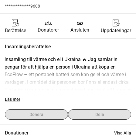
**************9608
groups
link
Donatorer
Ansluten
Berättelse
Uppdateringar
Insamlingsberättelse
Insamling till värme och el i Ukraina 🔥 Jag samlar in 
pengar för att hjälpa en person i Ukraina att köpa en 
EcoFlow – ett portabelt batteri som kan ge el och värme i 
vardagen. I området där personen bor finns el endast cirka 
1,5 timme per dag, och temperaturen ligger runt –10 grader. 
Alla bidrag, stora som små, gör skillnad och går oavkortat 
Läs mer
till inköp av EcoFlow. Vill du hjälpa till och bidra till värme, 
el och lite trygghet i en mycket utsatt situation är ditt stöd 
Donera
Dela
ovärderligt. Tack för att du hjälper ❤️
Donationer
Visa Alla