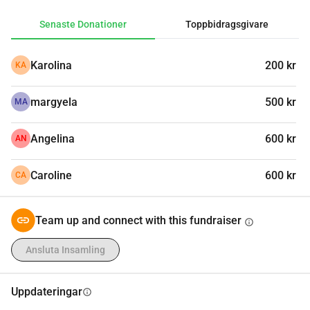
Senaste Donationer
Toppbidragsgivare
Karolina
200 kr
KA
margyela
500 kr
MA
Angelina
600 kr
AN
Caroline
600 kr
CA
Team up and connect with this fundraiser
info
Ansluta Insamling
Uppdateringar
info