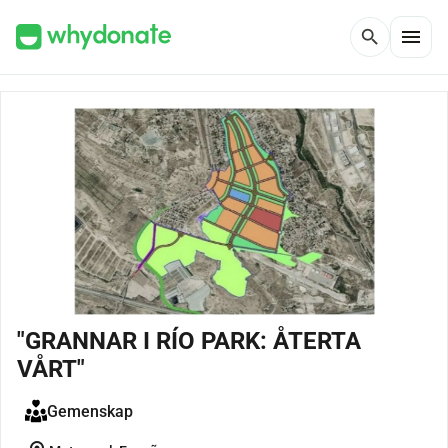
menu
search
"GRANNAR I RÍO PARK: ÅTERTA
VÅRT"
Gemenskap