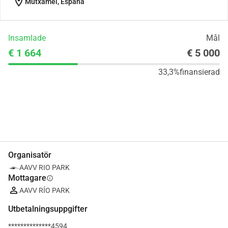
location_on
Mutxamel, España
Insamlade
Mål
€ 1 664
€ 5 000
33,3%
finansierad
Dela
Donera
Organisatör
AAVV RIO PARK
Mottagare
info
AAVV RÍO PARK
Utbetalningsuppgifter
**************4594