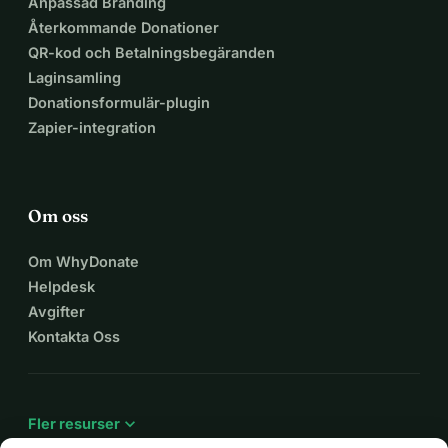
Anpassad Branding
Återkommande Donationer
QR-kod och Betalningsbegäranden
Laginsamling
Donationsformulär-plugin
Zapier-integration
Om oss
Om WhyDonate
Helpdesk
Avgifter
Kontakta Oss
expand_more
Fler resurser