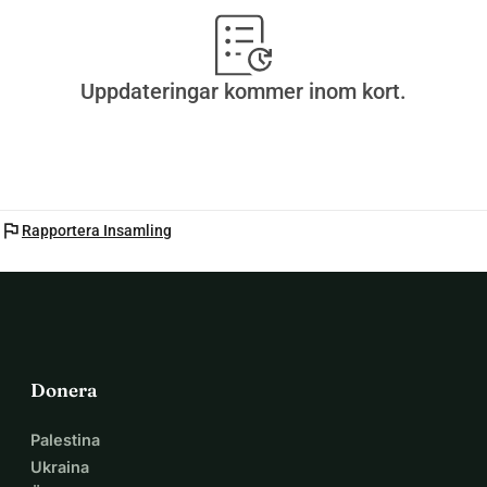
Uppdateringar kommer inom kort.
flag
Rapportera Insamling
Donera
Palestina
Ukraina