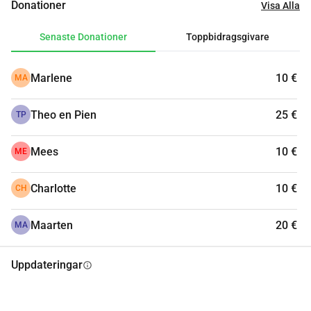
Donationer
Visa Alla
Senaste Donationer
Toppbidragsgivare
Marlene
10 €
MA
Theo en Pien
25 €
TP
Mees
10 €
ME
Charlotte
10 €
CH
Maarten
20 €
MA
Uppdateringar
info