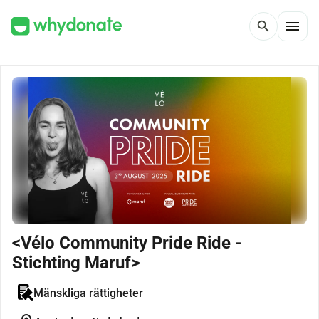
menu
search
<Vélo Community Pride Ride -
Stichting Maruf>
Mänskliga rättigheter