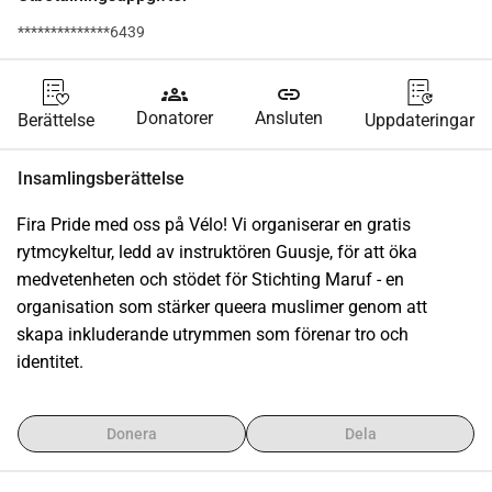
**************6439
groups
link
Donatorer
Ansluten
Berättelse
Uppdateringar
Insamlingsberättelse
Fira Pride med oss på Vélo! Vi organiserar en gratis 
rytmcykeltur, ledd av instruktören Guusje, för att öka 
medvetenheten och stödet för Stichting Maruf - en 
organisation som stärker queera muslimer genom att 
skapa inkluderande utrymmen som förenar tro och 
identitet.
Donera
Dela