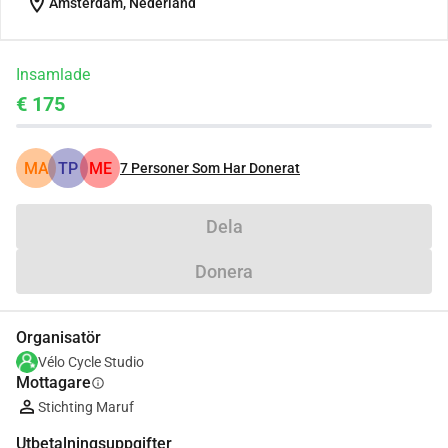
location_on
Amsterdam, Nederland
Insamlade
€ 175
MA
TP
ME
7
Personer Som Har Donerat
Dela
Donera
Organisatör
Vélo Cycle Studio
Mottagare
info
Stichting Maruf
Utbetalningsuppgifter