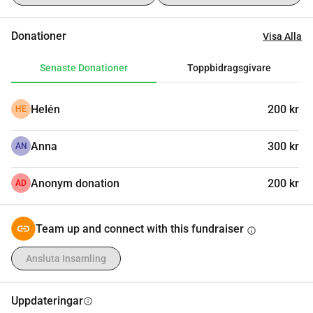
Donationer
Visa Alla
Senaste Donationer
Toppbidragsgivare
Helén
200 kr
HE
Anna
300 kr
AN
Anonym donation
200 kr
AD
Team up and connect with this fundraiser
info
Ansluta Insamling
Uppdateringar
info