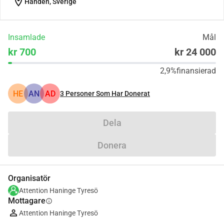
location_on
Handen, Sverige
Insamlade
Mål
kr 700
kr 24 000
2,9%
finansierad
HE
AN
AD
3
Personer Som Har Donerat
Dela
Donera
Organisatör
Attention Haninge Tyresö
Mottagare
info
Attention Haninge Tyresö