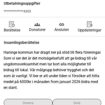
Utbetalningsuppgifter
**************4303
groups
link
Donatorer
Ansluten
Berättelse
Uppdateringar
Insamlingsberättelse
Haninge kommun har dragit ner på stöd till flera föreningar. 
Som vi ser det är det motsägelsefullt att ge bidrag till vår 
ungdomsverksamhet men tar bort alla möjligheter till 
bidrag till lokal. Vår målgrupp behöver trygghet och det 
som är vanligt. Vi ber er att under tiden vi försöker att hitta 
medel på 6000kr i månaden from januari 2026 bidra med 
en slant.
Donera
Dela