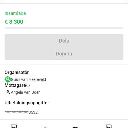
Insamlade
€ 8 300
Dela
Donera
Organisatör
Guus van Heereveld
Mottagare
info
Angela van Uden
Utbetalningsuppgifter
**************8532