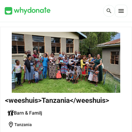
menu
search
<weeshuis>Tanzania</weeshuis>
Barn & Familj
location_on
Tanzania