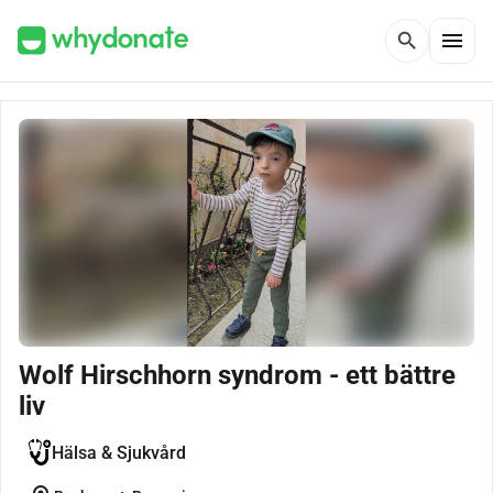
menu
search
Wolf Hirschhorn syndrom - ett bättre
liv
Hälsa & Sjukvård