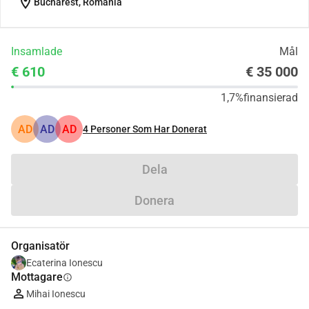
location_on
Bucharest, Romania
Insamlade
Mål
€ 610
€ 35 000
1,7%
finansierad
AD
AD
AD
4
Personer Som Har Donerat
Dela
Donera
Organisatör
Ecaterina Ionescu
Mottagare
info
Mihai Ionescu