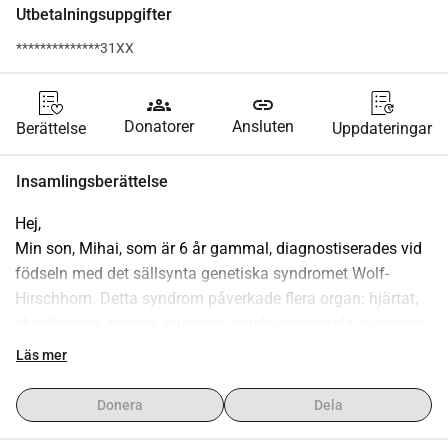
Utbetalningsuppgifter
**************31XX
groups
link
Donatorer
Ansluten
Berättelse
Uppdateringar
Insamlingsberättelse
Hej,
Min son, Mihai, som är 6 år gammal, diagnostiserades vid 
födseln med det sällsynta genetiska syndromet Wolf-
Hirschhorn. Detta syndrom påverkade flera organ: hjärtat, 
sköldkörteln, magen, njurarna, muskuloskeletala systemet 
med gång- och balansstörningar och särskilt hans hjärna 
Läs mer
med global utvecklingsförsening, intellektuell 
funktionsnedsättning, avsaknad av tal och epilepsi.
Donera
Dela
Han har gått igenom många prövningar i sitt liv, men han 