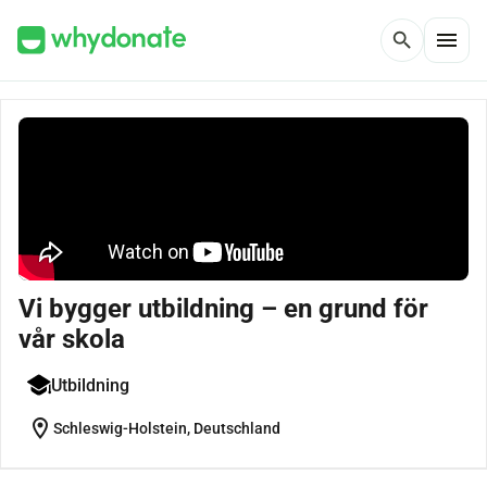
menu
search
Vi bygger utbildning – en grund för
vår skola
Utbildning
location_on
Schleswig-Holstein, Deutschland