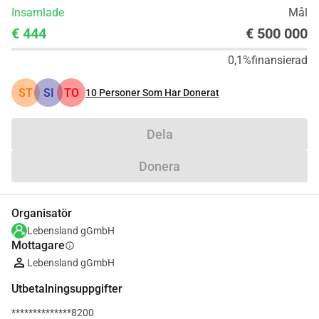
Insamlade
Mål
€ 444
€ 500 000
0,1%
finansierad
ST
SI
TO
10
Personer Som Har Donerat
Dela
Donera
Organisatör
Lebensland gGmbH
Mottagare
info
Lebensland gGmbH
Utbetalningsuppgifter
**************8200