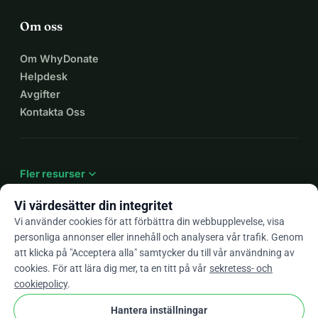
Om oss
Om WhyDonate
Helpdesk
Avgifter
Kontakta Oss
expand_more
Fler resurser
Vi värdesätter din integritet
Vi använder cookies för att förbättra din webbupplevelse, visa
personliga annonser eller innehåll och analysera vår trafik. Genom
arrow_drop_down
Sv
att klicka på "Acceptera alla" samtycker du till vår användning av
cookies. För att lära dig mer, ta en titt på vår
sekretess- och
★★★★★
4,9 / 5 baserat på 500+ omdömen
cookiepolicy
.
Hantera inställningar