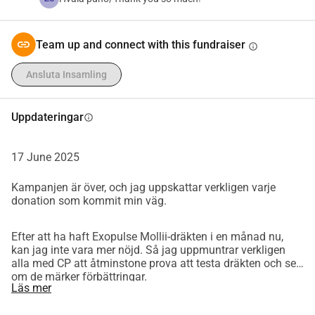
dräkt skickar elektrisk stimulering: dessa elektroder 
levererar milda elektriska impulser till kroppens muskler. 
Team up and connect with this fundraiser
info
Genom att stimulera antagonistiska (motstående) muskler 
till spastiska muskler, inducerar dräkten en naturlig reflex 
Ansluta Insamling
som kallas reciprok inhibering, vilket leder till avslappning 
av de spastiska musklerna.
Uppdateringar
info
Denna enhet skulle göra att jag kan röra mig friare och 
säkrare på egen hand.
17 June 2025
Under testperioden märkte jag dessa förbättringar:
- Min högra fot är helt sänkt
Kampanjen är över, och jag uppskattar verkligen varje
- Mina knän är helt utsträckta
donation som kommit min väg.
- Toppdelen av min fot gör inte ont när jag går
- Mina armar har blivit starkare så att jag kan skära mat
Efter att ha haft Exopulse Mollii-dräkten i en månad nu,
- Jag utför övningar snabbare, t.ex. jag cyklar snabbare
kan jag inte vara mer nöjd. Så jag uppmuntrar verkligen
alla med CP att åtminstone prova att testa dräkten och se
om de märker förbättringar.
HR:
Läs mer
Jag samlar in pengar för att köpa Exopulse Mollii-dräkten.