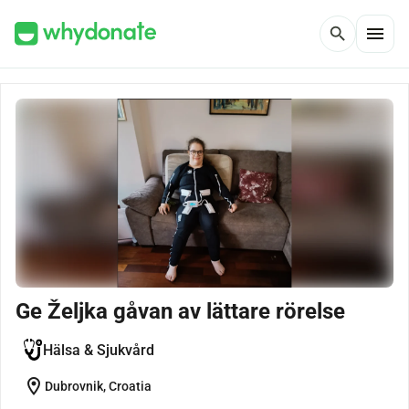
menu
search
Ge Željka gåvan av lättare rörelse
Hälsa & Sjukvård
location_on
Dubrovnik, Croatia