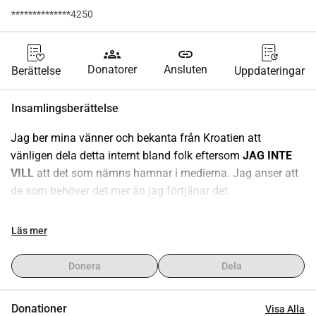
**************4250
groups
link
Donatorer
Ansluten
Berättelse
Uppdateringar
Insamlingsberättelse
Jag ber mina vänner och bekanta från Kroatien att 
vänligen dela detta internt bland folk eftersom 
JAG INTE 
VILL
 att det som nämns hamnar i medierna. Jag anser att 
de som behöver det mer än jag förtjänar det.
Min berättelse
Läs mer
EN:
Hej, jag heter Željka. Jag är 36 år gammal och bor i den 
Donera
Dela
vackra staden Dubrovnik, Kroatien.
Jag föddes tre månader för tidigt, vilket resulterade i 
Donationer
Visa Alla
cerebral pares. Att leva med cerebral pares innebär dagliga 