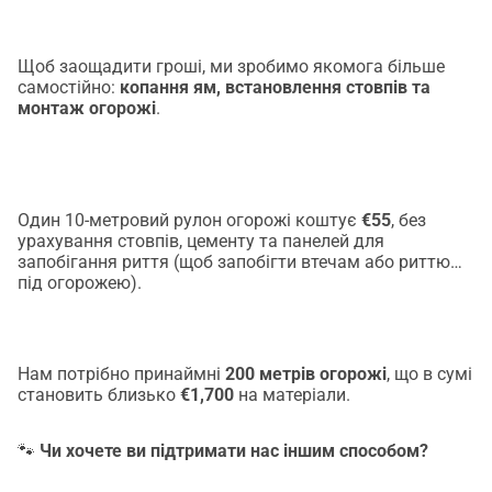
Щоб заощадити гроші, ми зробимо якомога більше
самостійно:
копання ям, встановлення стовпів та
монтаж огорожі
.
Один 10-метровий рулон огорожі коштує
€55
, без
урахування стовпів, цементу та панелей для
запобігання риття (щоб запобігти втечам або риттю
під огорожею).
Нам потрібно принаймні
200 метрів огорожі
, що в сумі
становить близько
€1,700
на матеріали.
🐾
Чи хочете ви підтримати нас іншим способом?