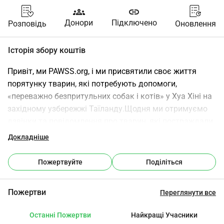
groups
link
Донори
Підключено
Розповідь
Оновлення
Історія збору коштів
Привіт, ми PAWSS.org, і ми присвятили своє життя 
порятунку тварин, які потребують допомоги, 
«переважно безпритульних собак і котів» у Хуа Хіні на 
західному узбережжі Таїланду.Щодня ми отримуємо 
дзвінки та повідомлення про тварин, які постраждали, 
хворі, покинуті або голодні. Деякі потрапили під 
Докладніше
автомобілі, інші страждають від серйозної нехтувань, 
а багато просто намагаються вижити самостійно. Ми 
Пожертвуйте
Поділіться
робимо все можливе, щоб допомогти: рятуємо, 
стерилізуємо, лікуємо, реабілітуємо, а для тих, кому 
Пожертви
Переглянути все
пощастило, знаходимо їх вічну родину, як місцеву, так і 
за кордоном. Але є одна величезна проблема, з якою 
Останні Пожертви
Найкращі Учасники
ми стикаємося щодня: транспорт.Багато з тварин, 