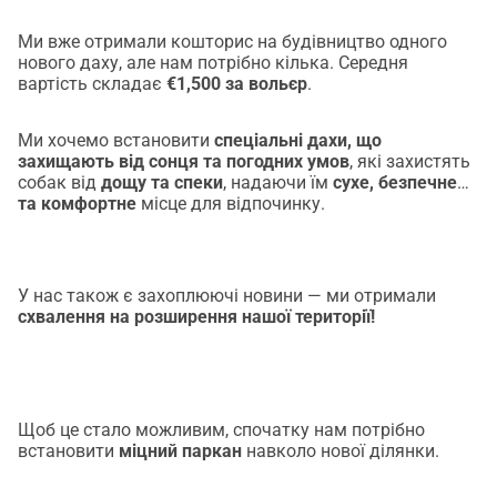
рятувати. Заради тварин. Заради майбутнього.Разом. 
Ми вже отримали кошторис на будівництво одного
Тому що це ВАЖЛИВО!У разі, якщо ми зберемо більше 
нового даху, але нам потрібно кілька. Середня
грошей, всі кошти підуть на стерилізаційні заходи, 
вартість складає
€1,500 за вольєр
.
медицину та інші витрати для тварин у потребі.
Ми хочемо встановити
спеціальні дахи, що
захищають від сонця та погодних умов
, які захистять
собак від
дощу та спеки
, надаючи їм
сухе, безпечне
та комфортне
місце для відпочинку.
У нас також є захоплюючі новини — ми отримали
схвалення на розширення нашої території!
Щоб це стало можливим, спочатку нам потрібно
встановити
міцний паркан
навколо нової ділянки.