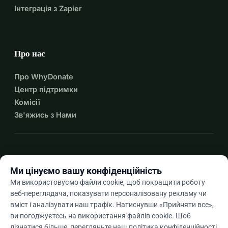
Інтеграція з Zapier
Про нас
Про WhyDonate
Центр підтримки
Комісії
Зв'яжись з Нами
expand_more
Більше ресурсів
Ми цінуємо вашу конфіденційність
Ми використовуємо файли cookie, щоб покращити роботу
веб-переглядача, показувати персоналізовану рекламу чи
вміст і аналізувати наш трафік. Натиснувши «Прийняти все»,
arrow_drop_down
Uk
ви погоджуєтесь на використання файлів cookie. Щоб
дізнатися більше, перегляньте наш
політика конфіденційності