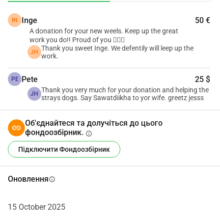
яким ми допомагаємо, знаходяться в віддалених 
Inge
50 €
IN
районах. Грунтові дороги, особливо в сезон дощів, 
A donation for your new weels. Keep up the great
стають брудними, затопленими і майже неможливими 
work you do!! Proud of you 👌🏼😍
для проїзду на звичайному автомобілі. Відтоді, як ми 
Thank you sweet Inge. We defentily will leep up the
JH
work.
втратили наш спонсорований вантажівка під час Covid 
у 2023 році, це було неймовірно розчаровує - наші 
Pete
25 $
PE
зусилля обмежені тим, що можливо на скутері (ви 
Thank you very much for your donation and helping the
JH
будете здивовані!!) не змогти допомогти тварині в 
strays dogs. Say Sawatdiikha to yor wife. greetz jesss
безвихідній ситуації через брак транспорту - це 
жахливо до болю!Ось чому ми збираємо кошти на 
Об'єднайтеся та долучіться до цього
покупку вживаного 4x4 рятувального вантажівки від 
фондоозбірник.
info
місцевого підтримувача порятунку тварин, який 
Підключити Фондоозбірник
запропонував його нам за дуже низькою ціною. Цей 
автомобіль змінить усе! Завдяки йому ми зможемо 
Оновлення
info
знову проводити масові стерилізаційні заходи; ми 
зможемо дістатися до тварин незалежно від того, де 
вони знаходяться, через бруд, гори, повені та джунглі; 
15 October 2025
зможемо безпечно транспортувати більше тварин, 