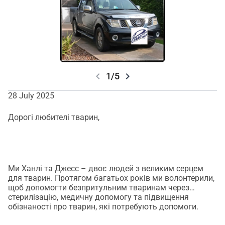
chevron_left
chevron_right
1/5
28 July 2025
Дорогі любителі тварин,
Ми Ханлі та Джесс – двоє людей з великим серцем
для тварин. Протягом багатьох років ми волонтерили,
щоб допомогти безпритульним тваринам через
стерилізацію, медичну допомогу та підвищення
обізнаності про тварин, які потребують допомоги.