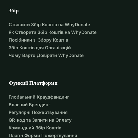
Збір
Створити Збір Коштів на WhyDonate
Як Створити Збір Коштів на WhyDonate
Посібники зі Збору Коштів
Збір Коштів для Організацій
Чому Варто Довіряти WhyDonate
Функції Платформи
Глобальний Краудфандинг
Власний Брендинг
Регулярні Пожертвування
QR-код та Запити на Оплату
Командний Збір Коштів
Плагін Форми Пожертвування