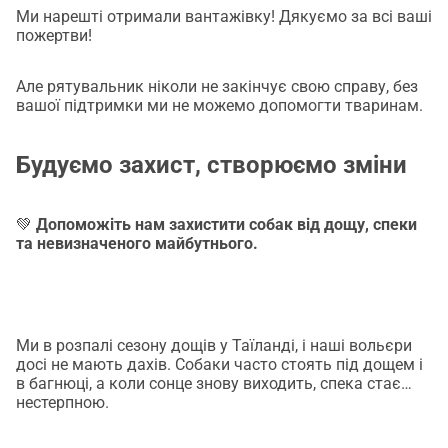
Ми нарешті отримали вантажівку! Дякуємо за всі ваші
швидше добиратися до ветеринара і більше ніколи не 
пожертви!
говорити: «На жаль, ми не можемо допомогти».Але, як 
би ми не намагалися, істина в тому, що ми не можемо 
Але рятувальник ніколи не закінчує свою справу, без
зробити це самостійно ~ і в нас закінчується час..! Ми 
вашої підтримки ми не можемо допомогти тваринам.
вже витратили понад 50 тисяч тайських батів, але нам 
потрібна ваша допомога з рештою 100 тисяч тайських 
Будуємо захист, створюємо зміни
батів (3,100 доларів США / 2,650 євро), щоб це сталося. 
Без термінового фінансування ця рідкісна можливість 
ось-ось вислизне з наших рук. Ми просимо вас про 
💚
Допоможіть нам захистити собак від дощу, спеки
та невизначеного майбутнього.
допомогу, щоб здійснити цю мрію. Ваша пожертва, 
незалежно від розміру, наближає нас до того, щоб 
дати тваринам у безвихідних ситуаціях справжній 
шанс на життя.Це більше, ніж просто транспортний 
Ми в розпалі сезону дощів у Таїланді, і наші вольєри
засіб... це рятівна лінія! Це символ надії, співчуття - і 
досі не мають дахів. Собаки часто стоять під дощем і
того, що ми можемо досягти, коли об'єднуємося 
в багнюці, а коли сонце знову виходить, спека стає
заради тих, хто не може говорити за себе.Будь ласка, 
нестерпною.
розгляньте можливість підтримати нашу 
кампанію.Допоможіть нам їхати. Допоможіть нам 