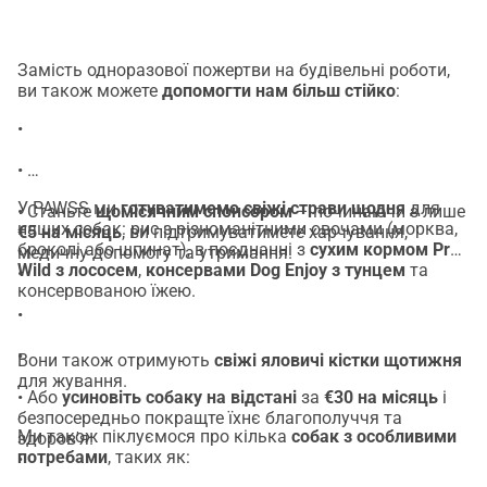
Замість одноразової пожертви на будівельні роботи,
ви також можете
допомогти нам більш стійко
:
•
•
У PAWSS ми
готуватимемо свіжі страви щодня
для
• Станьте
щомісячним спонсором
– починаючи з лише
наших собак: рис з різноманітними овочами (морква,
€5 на місяць
, ви підтримуватимете харчування,
броколі або шпинат), в поєднанні з
сухим кормом Pro
медичну допомогу та утримання.
Wild з лососем
,
консервами Dog Enjoy з тунцем
та
•
консервованою їжею.
•
•
Вони також отримують
свіжі яловичі кістки щотижня
для жування.
• Або
усиновіть собаку на відстані
за
€30 на місяць
і
безпосередньо покращте їхнє благополуччя та
Ми також піклуємося про кілька
собак з особливими
здоров'я.
потребами
, таких як:
•