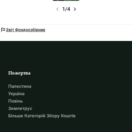
chevron_left
chevron_right
1/4
flag
Звіт Фондоозбірник
Пожертва
Палестина
Україна
Повінь
Землетрус
Більше Категорій Збору Коштів