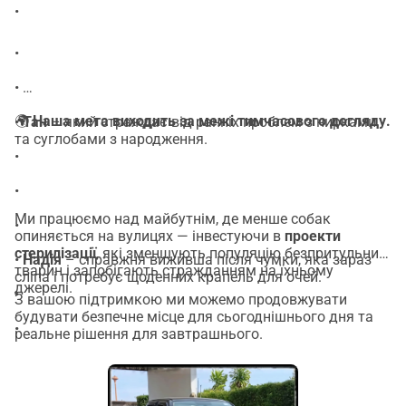
•
•
•
🌍
Наша мета виходить за межі тимчасового догляду.
•
Тан
– який страждає від ранніх проблем з нирками
та суглобами з народження.
•
•
Ми працюємо над майбутнім, де менше собак
•
опиняється на вулицях — інвестуючи в
проекти
стерилізації
, які зменшують популяцію безпритульних
•
Надія
– справжня виживша після чумки, яка зараз
тварин і запобігають стражданням на їхньому
сліпа і потребує щоденних крапель для очей.
джерелі.
•
З вашою підтримкою ми можемо продовжувати
будувати безпечне місце для сьогоднішнього дня та
•
реальне рішення для завтрашнього.