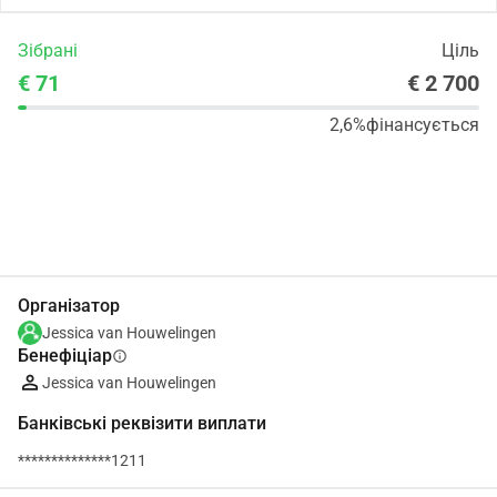
Зібрані
Ціль
€ 71
€ 2 700
2,6%
фінансується
Поділіться
Пожертвуйте
Організатор
Jessica van Houwelingen
Бенефіціар
info
Jessica van Houwelingen
Банківські реквізити виплати
**************1211