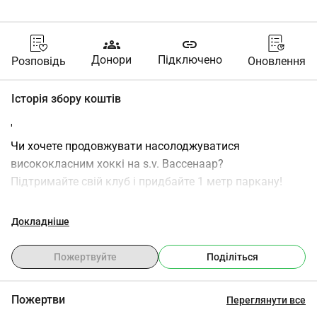
groups
link
Донори
Підключено
Розповідь
Оновлення
Історія збору коштів
'
Чи хочете продовжувати насолоджуватися 
висококласним хоккі на s.v. Вассенаар?
Підтримайте свій клуб і придбайте 1 метр паркану!
Щоб продовжувати грати в хокей першої ліги, потрібен 
Докладніше
новий паркан. Для цього нам потрібна ваша 
підтримка.
Пожертвуйте
Поділіться
За 100 ви можете купити 1 метр паркану самостійно, з 
Пожертви
Переглянути все
друзями, родиною або разом з вашою командою.