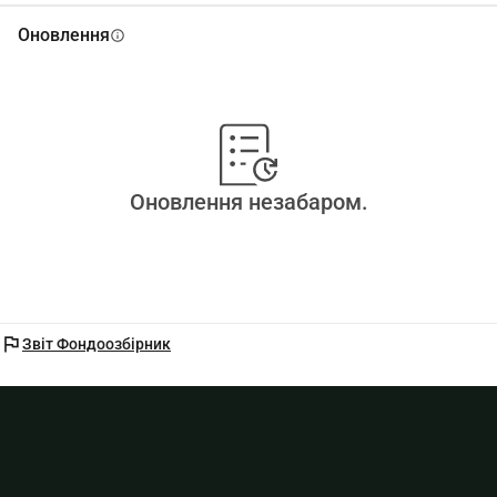
Оновлення
info
Оновлення незабаром.
flag
Звіт Фондоозбірник