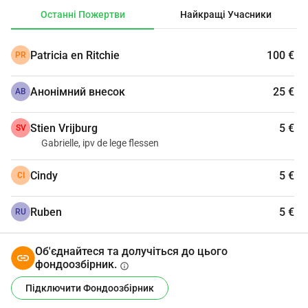
Останні Пожертви
Найкращі Учасники
Підтримайте свій клуб і зробіть пожертву!
Patricia en Ritchie
100 €
PR
Дякую!!!
'
Анонімний внесок
25 €
АВ
Stien Vrijburg
5 €
SV
Gabrielle, ipv de lege flessen
Cindy
5 €
CI
Ruben
5 €
RU
Об'єднайтеся та долучіться до цього
фондоозбірник.
info
Підключити Фондоозбірник