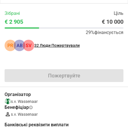
Зібрані
Ціль
€ 2 905
€ 10 000
29%
фінансується
PR
АВ
SV
32
Люди Пожертвували
Поділіться
Пожертвуйте
Організатор
s.v. Wassenaar
Бенефіціар
info
s.v. Wassenaar
Банківські реквізити виплати