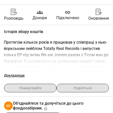
groups
link
Донори
Підключено
Розповідь
Оновлення
Історія збору коштів
Протягом кількох років я працював у співпраці з нью-
йоркським лейблом Totally Real Records і випустив 
кілька EP під ім'ям We are Joiners разом з Тісом ван де 
Верффом. Я зустрів його на шкільному подвір'ї через 
наших дітей. Барабани, серед інших, грає Нілс Філіпсен.
Кілька місяців тому до мене звернулася Сара Тудзін, 
Докладніше
продюсерка, лауреатка Греммі з Лос-Анджелеса, а 
також співачка та авторка пісень Illuminati Hotties. 
Пожертвуйте
Поділіться
Сара Тудзін працювала з вражаючим списком 
артистів, включаючи Boygenius, Cloud Nothings, Weyes 
Об'єднайтеся та долучіться до цього
Blood, Macklemore, Coldplay тощо. (див. посилання) 
фондоозбірник.
info
https://soundsliketudz.com