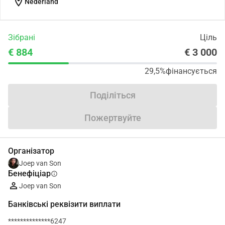
location_on
Nederland
Зібрані
Ціль
€ 884
€ 3 000
29,5%
фінансується
Поділіться
Пожертвуйте
Організатор
Joep van Son
Бенефіціар
info
Joep van Son
Банківські реквізити виплати
**************6247