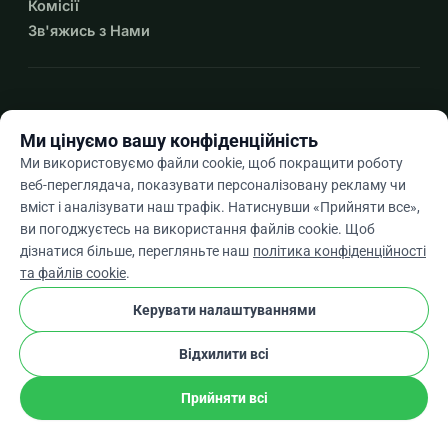
Комісії
Зв'яжись з Нами
expand_more
Більше ресурсів
Ми цінуємо вашу конфіденційність
Ми використовуємо файли cookie, щоб покращити роботу
веб-переглядача, показувати персоналізовану рекламу чи
вміст і аналізувати наш трафік. Натиснувши «Прийняти все»,
arrow_drop_down
Uk
ви погоджуєтесь на використання файлів cookie. Щоб
дізнатися більше, перегляньте наш
політика конфіденційності
★★★★★
4,9 / 5 на основі 500+ відгуків
та файлів cookie
.
Керувати налаштуваннями
© 2012–2026
WhyDonate
Конфіденційність і файли cookie
Відхилити всі
cookie
Умови та положення
Налаштування Файлів Cookie
stripe
Створено в Європі
★
Перевірений Партнер
check
Прийняти всі
Поділіться
Пожертвуйте