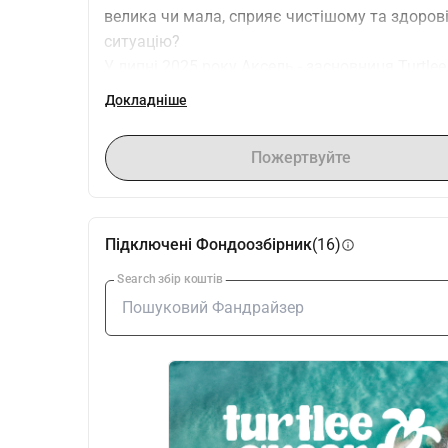
велика чи мала, сприяє чистішому та здоров
ситуацію?
У липні 2025 року Аксель - засновниця Turtle
місяців. На прекрасному узбережжі є безліч ін
Докладніше
підтримкою зможе допомогти!
Пожертвуйте тут і допоможіть 🐢
Пожертвуйте
Підключені Фондоозбірник
(16)
info
Search збір коштів