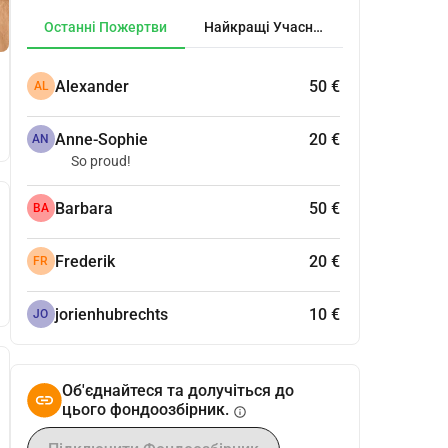
Останні Пожертви
Найкращі Учасники
Alexander
50 €
AL
Anne-Sophie
20 €
AN
So proud!
Barbara
50 €
BA
Frederik
20 €
FR
jorienhubrechts
10 €
JO
Об'єднайтеся та долучіться до
цього фондоозбірник.
info