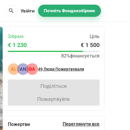
search
Увійти
Почніть Фондоозбірник
Зібрані
Ціль
€ 1 230
€ 1 500
82%
фінансується
AL
AN
BA
49
Люди Пожертвували
Поділіться
Пожертвуйте
Переглянути все
Пожертви