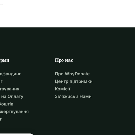
орми
Про нас
удфандинг
Про WhyDonate
г
Центр підтримки
твування
Комісії
 на Оплату
Зв'яжись з Нами
Коштів
ожертвування
r