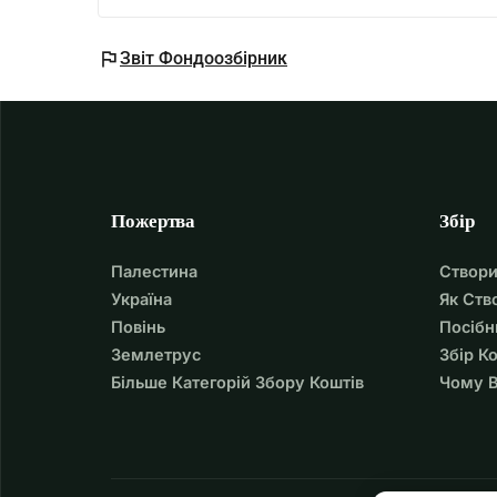
flag
Звіт Фондоозбірник
Пожертва
Збір
Палестина
Створи
Україна
Як Ств
Повінь
Посібн
Землетрус
Збір К
Більше Категорій Збору Коштів
Чому В