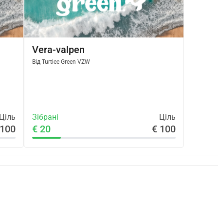
Vera-valpen
Від
Turtlee Green VZW
Ціль
Зібрані
Ціль
 100
€ 20
€ 100