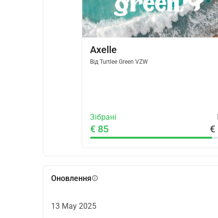
Axelle
Від
Turtlee Green VZW
Зібрані
€ 85
€
Оновлення
info
13 May 2025