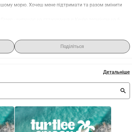
ішому морю. Хочеш мене підтримати та разом змінити 
e Green - вирушає на стажування в Кенію терміном на 6 
іціатив з охорони океанів, які вона відвідає і з вашою 
Поділіться
Детальніше