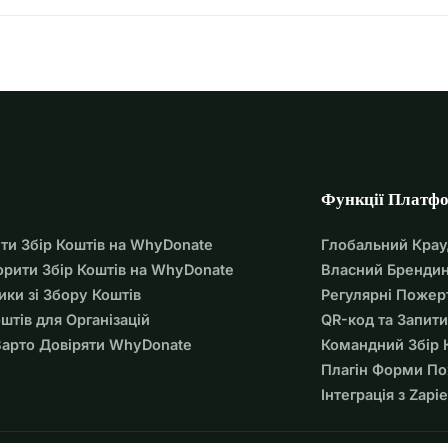
Функції Платф
ти Збір Коштів на WhyDonate
Глобальний Кра
орити Збір Коштів на WhyDonate
Власний Брендин
ики зі Збору Коштів
Регулярні Пожер
оштів для Організацій
QR-код та Запити
арто Довіряти WhyDonate
Командний Збір 
Плагін Форми П
Інтеграція з Zapie