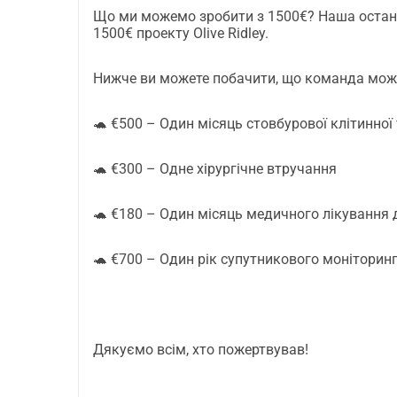
Що ми можемо зробити з 1500€? Наша остан
1500€ проекту Olive Ridley.
Нижче ви можете побачити, що команда може
🐢 €500 – Один місяць стовбурової клітинної 
🐢 €300 – Одне хірургічне втручання
🐢 €180 – Один місяць медичного лікування 
🐢 €700 – Один рік супутникового моніторин
Дякуємо всім, хто пожертвував!