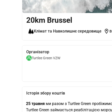
20km Brussel
location_on
Клімат та Навколишнє середовище
B
Організатор
Turtlee Green VZW
Історія збору коштів
25 травня 
ми разом з Turtlee Green пробіжим
Turtlee Green займається реабілітацією морс