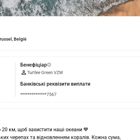
russel, België
Бенефіціар
info
Turtlee Green VZW
Банківські реквізити виплати
**************7567
о 20 км, щоб захистити наші океани 💙
ьких черепах та відновленням коралів. Кожна сума, 