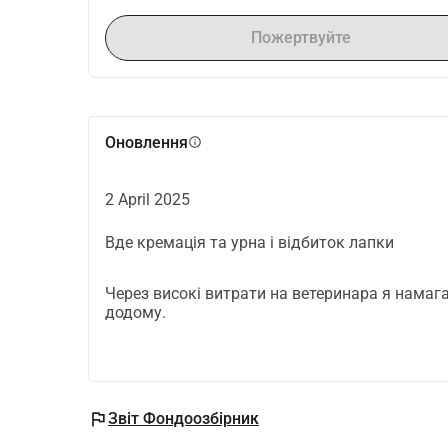
Пожертвуйте
Оновлення
info
2 April 2025
Вде кремація та урна і відбиток лапки
Через високі витрати на ветеринара я нама
додому.
flag
Звіт Фондоозбірник