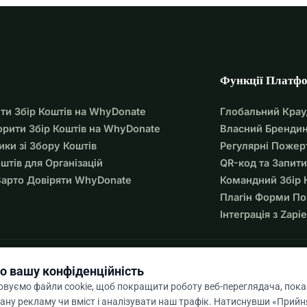
Функції Платф
ти Збір Коштів на WhyDonate
Глобальний Кра
орити Збір Коштів на WhyDonate
Власний Брендин
ики зі Збору Коштів
Регулярні Пожер
оштів для Організацій
QR-код та Запити
арто Довіряти WhyDonate
Командний Збір 
Плагін Форми П
Інтеграція з Zapie
о вашу конфіденційність
вуємо файли cookie, щоб покращити роботу веб-переглядача, пок
ану рекламу чи вміст і аналізувати наш трафік. Натиснувши «Прийня