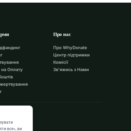
орми
Про нас
удфандинг
Про WhyDonate
г
Центр підтримки
твування
Комісії
 на Оплату
Зв'яжись з Нами
Коштів
ожертвування
r
азувати
ти все», ви