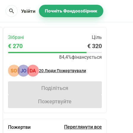
search
Увійти
Почніть Фондоозбірник
Зібрані
Ціль
€ 270
€ 320
84,4%
фінансується
SO
JO
DA
20
Люди Пожертвували
Поділіться
Пожертвуйте
Переглянути все
Пожертви