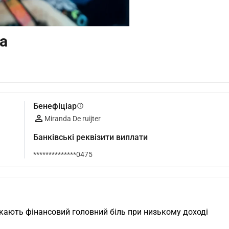
а
Бенефіціар
info
Miranda De ruijter
Банківські реквізити виплати
**************0475
икають фінансовий головний біль при низькому доході