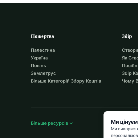
Пожертва
Збір
Палестина
Створи
Україна
Як Ств
Повінь
Посібн
Землетрус
Збір К
Більше Категорій Збору Коштів
Чому В
Ми цінуєм
expand_more
Більше ресурсів
Ми використо
персоналізов