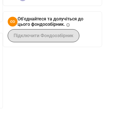
Об'єднайтеся та долучіться до
цього фондоозбірник.
info
Підключити Фондоозбірник