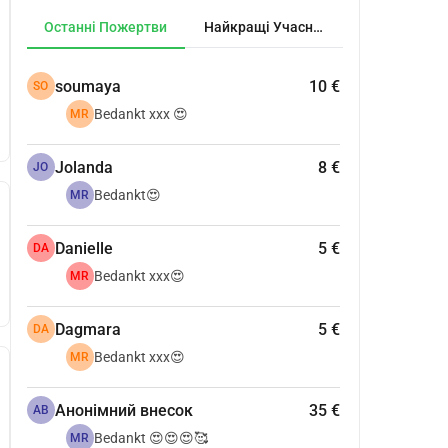
Останні Пожертви
Найкращі Учасники
soumaya
10 €
SO
Bedankt xxx 😍
MR
Jolanda
8 €
JO
Bedankt😍
MR
Danielle
5 €
DA
Bedankt xxx😍
MR
Dagmara
5 €
DA
Bedankt xxx😍
MR
Анонімний внесок
35 €
АВ
Bedankt 😍😍😍🥰
MR