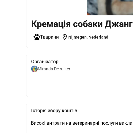
Кремація собаки Джанг
location_on
Тварини
Nijmegen, Nederland
Організатор
Miranda De ruijter
Історія збору коштів
Високі витрати на ветеринарні послуги викл