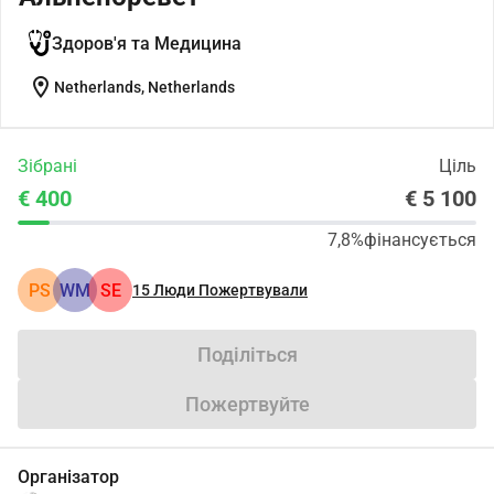
Здоров'я та Медицина
location_on
Netherlands, Netherlands
Зібрані
Ціль
€ 400
€ 5 100
7,8%
фінансується
PS
WM
SE
15
Люди Пожертвували
Поділіться
Пожертвуйте
Організатор