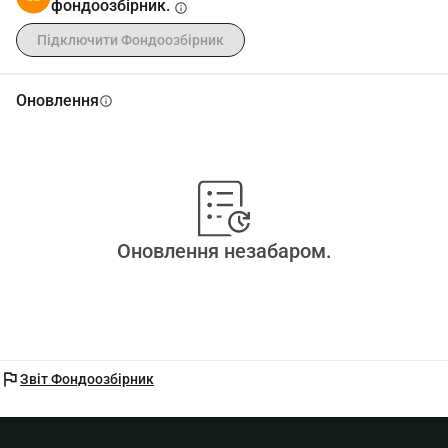
фондоозбірник.
info
Підключити Фондоозбірник
Оновлення
info
Оновлення незабаром.
flag
Звіт Фондоозбірник