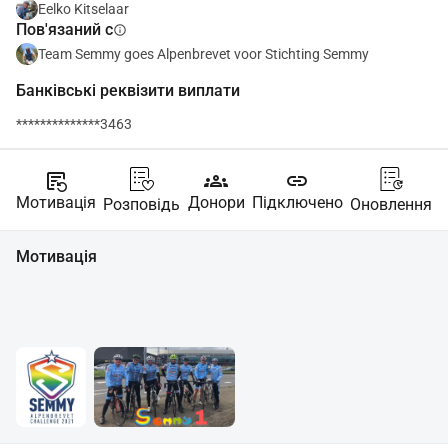
Eelko Kitselaar
Пов'язаний с
info
Team Semmy goes Alpenbrevet voor Stichting Semmy
Банківські реквізити виплати
**************3463
source_notes
groups
link
Мотивація
Донори
Підключено
Розповідь
Оновлення
Мотивація