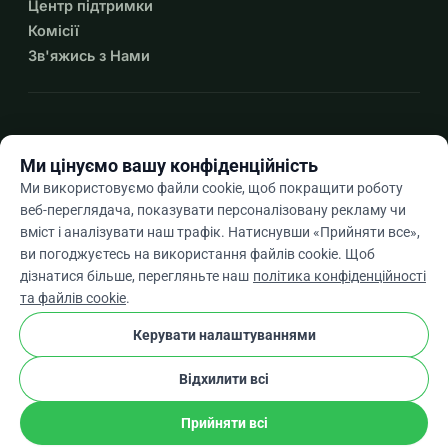
Центр підтримки
Комісії
Зв'яжись з Нами
expand_more
Більше ресурсів
Ми цінуємо вашу конфіденційність
Ми використовуємо файли cookie, щоб покращити роботу
веб-переглядача, показувати персоналізовану рекламу чи
вміст і аналізувати наш трафік. Натиснувши «Прийняти все»,
arrow_drop_down
Uk
ви погоджуєтесь на використання файлів cookie. Щоб
дізнатися більше, перегляньте наш
політика конфіденційності
★★★★★
4,9 / 5 на основі 500+ відгуків
та файлів cookie
.
Керувати налаштуваннями
© 2012–2026
WhyDonate
Конфіденційність і файли cookie
Відхилити всі
cookie
Умови та положення
Налаштування Файлів Cookie
stripe
Створено в Європі
★
Перевірений Партнер
check
Прийняти всі