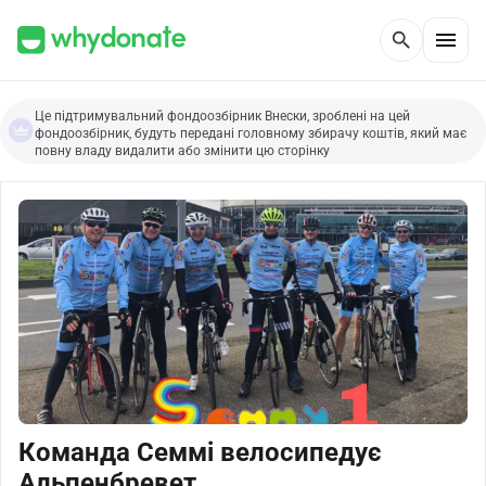
menu
search
Це підтримувальний фондоозбірник Внески, зроблені на цей
фондоозбірник, будуть передані головному збирачу коштів, який має
повну владу видалити або змінити цю сторінку
Команда Семмі велосипедує
Альпенбревет