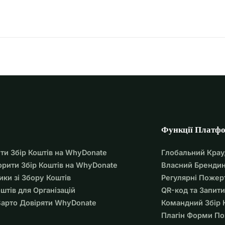
Функції Платф
ти Збір Коштів на WhyDonate
Глобальний Кра
орити Збір Коштів на WhyDonate
Власний Брендин
ики зі Збору Коштів
Регулярні Пожер
оштів для Організацій
QR-код та Запити
арто Довіряти WhyDonate
Командний Збір 
Плагін Форми П