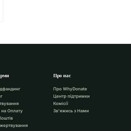
орми
Про нас
удфандинг
Про WhyDonate
г
Центр підтримки
твування
Комісії
 на Оплату
Зв'яжись з Нами
Коштів
ожертвування