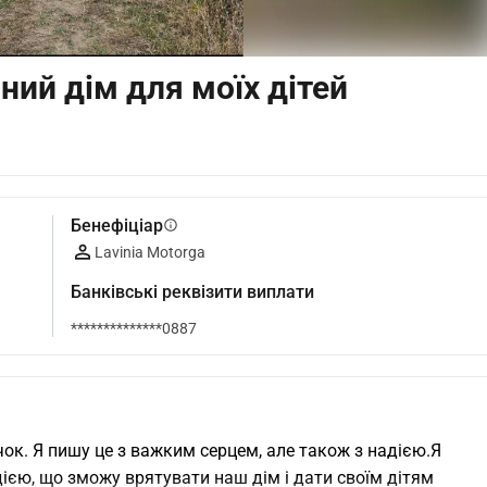
ний дім для моїх дітей
Бенефіціар
info
Lavinia Motorga
Банківські реквізити виплати
**************0887
очок. Я пишу це з важким серцем, але також з надією.Я 
ією, що зможу врятувати наш дім і дати своїм дітям 