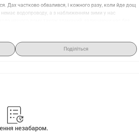
. Дах частково обвалився, і кожного разу, коли йде дощ 
ас немає водопроводу, а з наближенням зими у нас 
вколо нашого дому також зламаний, залишаючи нас без 
ими.Я працюю довгі години кожен день, але моєї 
би. Мій чоловік страждає від серйозних проблем зі 
ситуацію ще більше. Проте я намагаюся залишатися 
Поділіться
ть на безпечний дім і дитинство без страху.Ми мріємо 
енькому селі. Ми мріємо про наявність водопроводу, 
ов, щоб пережити зимові ночі, і паркану, який захистить 
ії здаються далекими, але я відмовляюся здаватися заради 
відремонтувати наш дах, встановити водопровід, 
аш зламаний паркан. Кожна пожертва, незалежно від 
ї.Навіть якщо ви не можете зробити пожертву, просте 
досягти когось, хто може змінити ситуацію. Ваша 
щирого серця дякую за те, що прочитали нашу історію і за 
истити моїх дочок і зберегти їх у безпеці цієї зими.
ення незабаром.