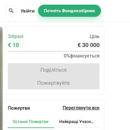
search
Увійти
Почніть Фондоозбірник
Зібрані
Ціль
€ 10
€ 30 000
0%
фінансується
Поділіться
Пожертвуйте
Переглянути все
Пожертви
Останні Пожертви
Найкращі Учасники