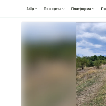
Збір
expand_more
Пожертва
expand_more
Платформа
expand_more
Пр