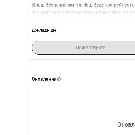
більш безпечне життя.Наш будинок руйнується
або сніг, я боюся за безпеку своїх дітей. У н
недостатньо дров, щоб зігрітися. Паркан на
захисту і змушуючи почуватися ще вразливіш
Докладніше
зарплати недостатньо, щоб покрити всі потре
спиною і не може працювати, що ускладнює 
Пожертвуйте
сильною для своїх дочок, бо вони заслуговую
про теплий, безпечний будинок у нашому мал
даху, що не протікає, достатньої кількості др
нас і поверне відчуття безпеки. Зараз ці мр
Оновлення
info
своїх дітей.Ми просимо вашої допомоги, щоб 
забезпечити дровами на зиму і полагодити н
суми, наблизить нас до безпеки, тепла і наді
поширення нашої історії може допомогти нам 
підтримка означала б для нас цілий світ.Від 
вашу турботу. Будь ласка, допоможіть мені зах
Оновл