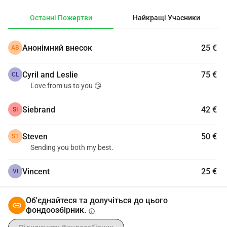
прошу про щось подібне: будь ласка, дайте те, що 
Останні Пожертви
Найкращі Учасники
можете, але з вашого надлишку, а не з ваших власних 
витрат. Заздалегідь дякую за вашу щедрість, кожна 
Анонімний внесок
25 €
АВ
дрібниця допомагає!
Cyril and Leslie
75 €
CL
Love from us to you 😘
Siebrand
42 €
SI
Steven
50 €
ST
Sending you both my best.
Vincent
25 €
VI
Об'єднайтеся та долучіться до цього
фондоозбірник.
info