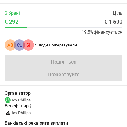
Зібрані
Ціль
€ 292
€ 1 500
19,5%
фінансується
АВ
CL
SI
7
Люди Пожертвували
Поділіться
Пожертвуйте
Організатор
Joy Phillips
Бенефіціар
info
Joy Phillips
Банківські реквізити виплати