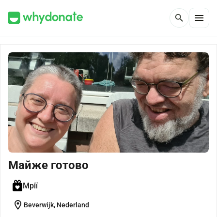
menu
search
Майже готово
Мрії
location_on
Beverwijk, Nederland