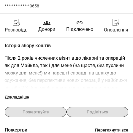
**************0658
groups
link
Донори
Підключено
Розповідь
Оновлення
Історія збору коштів
Після 2 років численних візитів до лікарні та операцій 
як для Майкла, так і для мене (на щастя, без пухлини 
мозку для мене!) ми нарешті справді на шляху до 
одужання, без перспективи нових операцій у найближчі 
рік або 2-3. Але ми фінансово постраждали під час 
цього періоду повторюваних медичних криз, і змогли 
Докладніше
впоратися лише завдяки важкій праці та великій 
практичній допомозі від наших друзів і родини (і 
Пожертвуйте
Поділіться
місцевих груп "безкоштовної роздачі"). Минулого року 
завдяки вашим щедрим пожертвам ми змогли взяти 8 
Пожертви
Переглянути все
днів відпустки, щоб разом відпочити. Тепер я знову 