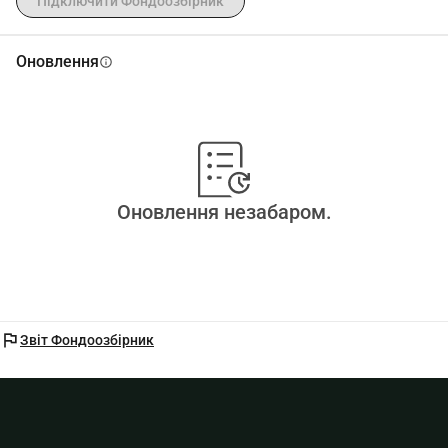
Підключити Фондоозбірник
Оновлення
info
Оновлення незабаром.
flag
Звіт Фондоозбірник