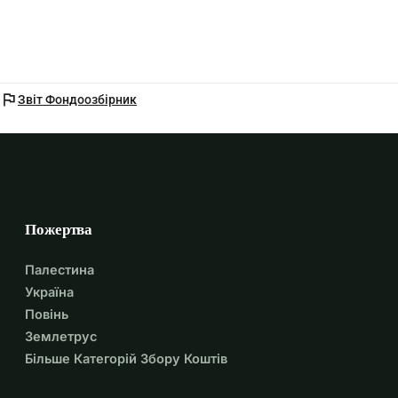
flag
Звіт Фондоозбірник
Пожертва
Палестина
Україна
Повінь
Землетрус
Більше Категорій Збору Коштів