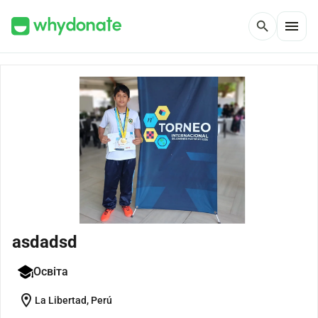
menu
search
asdadsd
Освіта
location_on
La Libertad, Perú