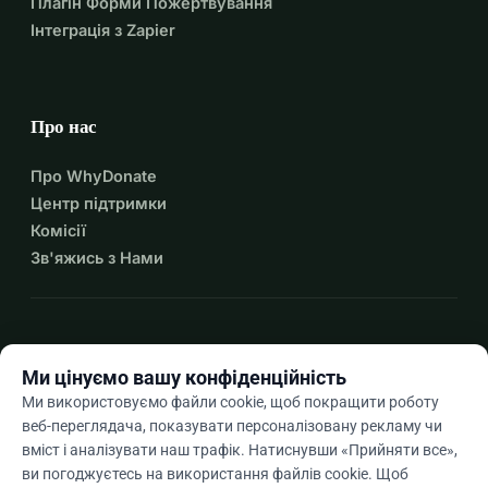
Плагін Форми Пожертвування
Інтеграція з Zapier
Про нас
Про WhyDonate
Центр підтримки
Комісії
Зв'яжись з Нами
expand_more
Більше ресурсів
Ми цінуємо вашу конфіденційність
Ми використовуємо файли cookie, щоб покращити роботу
веб-переглядача, показувати персоналізовану рекламу чи
вміст і аналізувати наш трафік. Натиснувши «Прийняти все»,
arrow_drop_down
Uk
ви погоджуєтесь на використання файлів cookie. Щоб