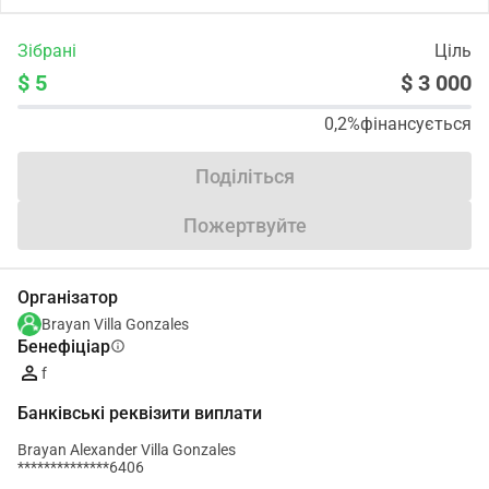
Зібрані
Ціль
$ 5
$ 3 000
0,2%
фінансується
Поділіться
Пожертвуйте
Організатор
Brayan Villa Gonzales
Бенефіціар
info
f
Банківські реквізити виплати
Brayan Alexander Villa Gonzales
**************6406