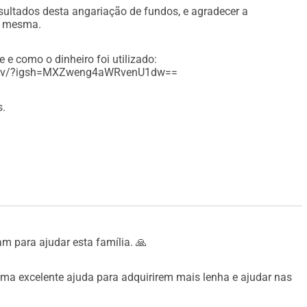
resultados desta angariação de fundos, e agradecer a
na mesma.
 e como o dinheiro foi utilizado:
D6v/?igsh=MXZweng4aWRvenU1dw==
s.
m para ajudar esta família. 🙏
ma excelente ajuda para adquirirem mais lenha e ajudar nas