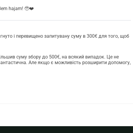
 Bem hajam! 🥹❤️
ягнуто і перевищено запитувану суму в 300€ для того, щоб
ільшив суму збору до 500€, на всякий випадок. Це не
фантастична. Але якщо є можливість розширити допомогу,