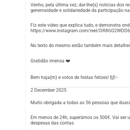
Venho, pela última vez, dar-lhe(s) noticias dos 
generosidade e solidariedade da participação 
Fiz este vídeo que explica tudo, e demonstra onde
https://www.instagram.com/reel/DR8GO2WD
No texto do mesmo estão também mais detalhe
Gratidão imensa ❤️
Bem haja(m) e votos de festas felizes! 🙌✨
2 December 2025
Muito obrigada a todas as 56 pessoas que doara
Em menos de 24h, superámos os 500€. Vai ser u
despesas das contas.