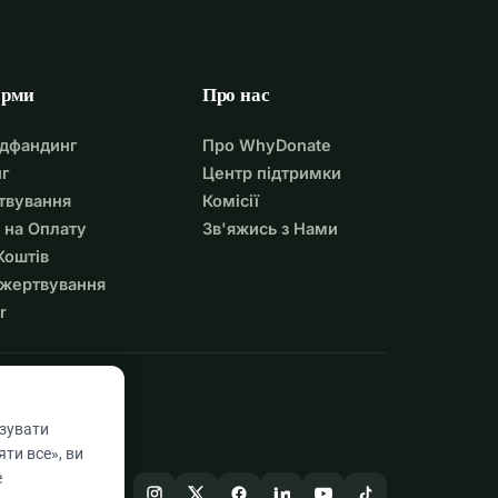
орми
Про нас
удфандинг
Про WhyDonate
г
Центр підтримки
твування
Комісії
 на Оплату
Зв'яжись з Нами
Коштів
ожертвування
r
азувати
ти все», ви
е