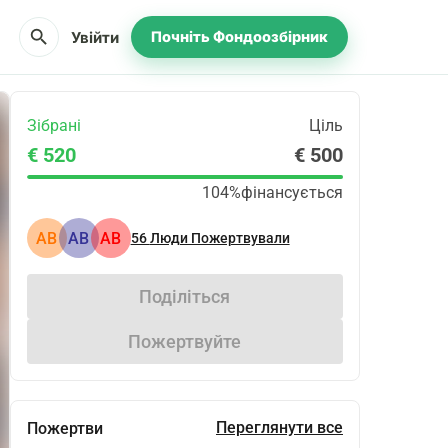
search
Увійти
Почніть Фондоозбірник
Зібрані
Ціль
€ 520
€ 500
104%
фінансується
АВ
АВ
АВ
56
Люди Пожертвували
Поділіться
Пожертвуйте
Переглянути все
Пожертви