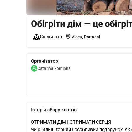
Обігріти дім — це обігрі
location_on
Спільнота
Viseu, Portugal
Організатор
Catarina Fontinha
Історія збору коштів
ОТРИМАТИ ДІМ І ОТРИМАТИ СЕРЦЯ
Чи є більш гарний і особливий подарунок, як