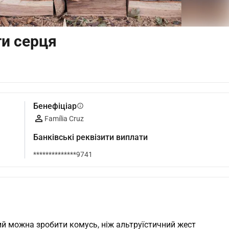
ти серця
Бенефіціар
info
Família Cruz
Банківські реквізити виплати
**************9741
ий можна зробити комусь, ніж альтруїстичний жест 