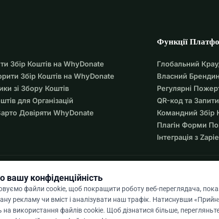
Функції Платф
ти Збір Коштів на WhyDonate
Глобальний Кра
орити Збір Коштів на WhyDonate
Власний Брендин
ики зі Збору Коштів
Регулярні Пожер
оштів для Організацій
QR-код та Запити
арто Довіряти WhyDonate
Командний Збір 
Плагін Форми П
Інтеграція з Zapie
о вашу конфіденційність
вуємо файли cookie, щоб покращити роботу веб-переглядача, пок
ану рекламу чи вміст і аналізувати наш трафік. Натиснувши «Прийня
 на використання файлів cookie. Щоб дізнатися більше, перегляньт
9 / 5 на основі 500+ відгуків