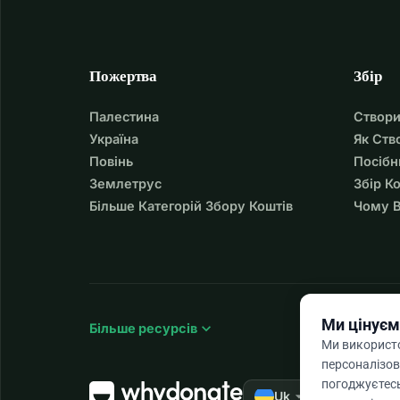
Пожертва
Збір
Палестина
Створи
Україна
Як Ств
Повінь
Посібн
Землетрус
Збір К
Більше Категорій Збору Коштів
Чому В
Ми цінуєм
expand_more
Більше ресурсів
Ми використо
персоналізов
погоджуєтесь
arrow_drop_down
★★★★★
Uk
4,