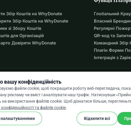
Функції Платф
ти Збір Коштів на WhyDonate
Глобальний Кра
орити Збір Коштів на WhyDonate
Власний Брендин
ики зі Збору Коштів
Регулярні Пожер
оштів для Організацій
QR-код та Запити
арто Довіряти WhyDonate
Командний Збір 
Плагін Форми П
Інтеграція з Zapie
о вашу конфіденційність
вуємо файли cookie, щоб покращити роботу веб-переглядача, пок
ану рекламу чи вміст і аналізувати наш трафік. Натиснувши «Прийня
 на використання файлів cookie. Щоб дізнатися більше, перегляньт
9 / 5 на основі 500+ відгуків
 конфіденційності та файлів cookie
.
 налаштуваннями
Відхилити всі
При
cookie
cookie
Умови та положення
Налаштування Файлів Cookie