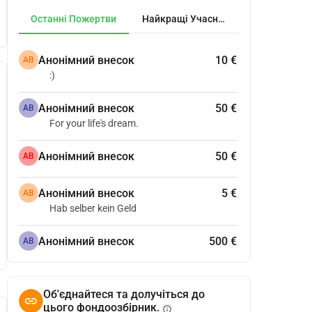
Останні Пожертви
Найкращі Учасники
Анонімний внесок
10 €
АВ
:)
Анонімний внесок
50 €
АВ
For your life's dream.
Анонімний внесок
50 €
АВ
Анонімний внесок
5 €
АВ
Hab selber kein Geld
Анонімний внесок
500 €
АВ
Об'єднайтеся та долучіться до
цього фондоозбірник.
info