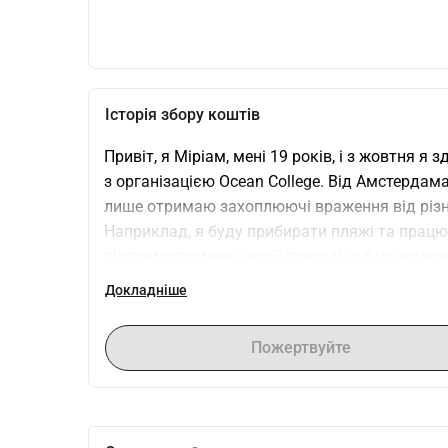
Історія збору коштів
Привіт, я Міріам, мені 19 років, і з жовтня я 
з організацією Ocean College. Від Амстердама
лише отримаю захоплюючі враження від різних
Наприклад, я буду прибирати пляжі та працю
підтримати мене у моїй пригоді, я буду вдячн
розповіси багатьом людям про мою подорож 
Докладніше
Пожертвуйте