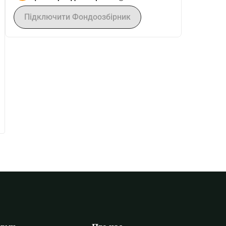
Підключити Фондоозбірник