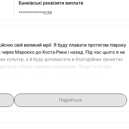
Банківські реквізити виплати
**************9288
здійсню свій великий мрії. Я буду плавати протягом півроку 
 через Марокко до Коста-Рики і назад. Під час цього я не 
 культур, а й буду допомагати в благодійних проектах. 
вати на сталих кавових плантаціях. Якщо ти хочеш 
а за будь-яку допомогу. Але також буде корисно, якщо ти 
і звернеш увагу на мою мрію.
Поділіться