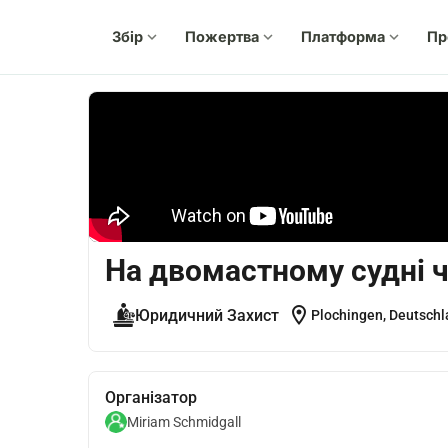
Збір
expand_more
Пожертва
expand_more
Платформа
expand_more
Пр
На двомастному судні 
location_on
Юридичний Захист
Plochingen, Deutsch
Організатор
Miriam Schmidgall