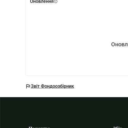
Оновлення
info
Оновл
flag
Звіт Фондоозбірник