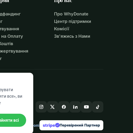
орми
Про нас
удфандинг
Про WhyDonate
г
Центр підтримки
твування
Комісії
 на Оплату
Зв'яжись з Нами
Коштів
ожертвування
r
азувати
ти все», ви
е
йняти всі
stripe
Створено в Європі
★
Перевірений Партнер
check