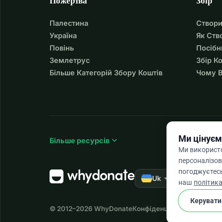
Пожертва
Збір
Палестина
Створи
Україна
Як Ств
Повінь
Посібн
Землетрус
Збір К
Більше Категорій Збору Коштів
Чому В
Ми цінуєм
expand_more
Більше ресурсів
Ми використо
персоналізов
погоджуєтесь
arrow_drop_down
★★★★★
Uk
4,
наш
політика
Керувати
© 2012–2026
WhyDonate
Конфіденційність і файли 