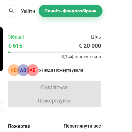
search
Увійти
Почніть Фондоозбірник
Зібрані
Ціль
€ 615
€ 20 000
3,1%
фінансується
АВ
АВ
АВ
5
Люди Пожертвували
Поділіться
Пожертвуйте
Переглянути все
Пожертви