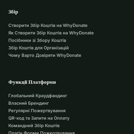
Збір
Створити Збір Коштів на WhyDonate
Як Створити Збір Коштів на WhyDonate
Посібники зі Збору Коштів
Збір Коштів для Організацій
Чому Варто Довіряти WhyDonate
Функції Платформи
Глобальний Краудфандинг
Власний Брендинг
Регулярні Пожертвування
QR-код та Запити на Оплату
Командний Збір Коштів
Плагін Форми Пожертвування