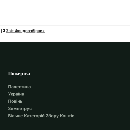
flag
Звіт Фондоозбірник
Пожертва
Палестина
Україна
Повінь
Землетрус
Більше Категорій Збору Коштів