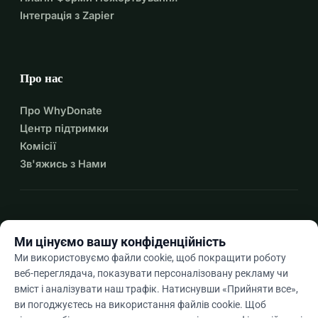
Інтеграція з Zapier
Про нас
Про WhyDonate
Центр підтримки
Комісії
Зв'яжись з Нами
expand_more
Більше ресурсів
Ми цінуємо вашу конфіденційність
Ми використовуємо файли cookie, щоб покращити роботу
веб-переглядача, показувати персоналізовану рекламу чи
вміст і аналізувати наш трафік. Натиснувши «Прийняти все»,
arrow_drop_down
Uk
ви погоджуєтесь на використання файлів cookie. Щоб