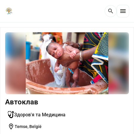
menu
search
Автоклав
Здоров'я та Медицина
location_on
Temse, België