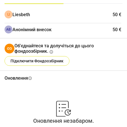
Liesbeth
50 €
LI
Анонімний внесок
50 €
АВ
Об'єднайтеся та долучіться до цього
фондоозбірник.
info
Підключити Фондоозбірник
Оновлення
info
Оновлення незабаром.