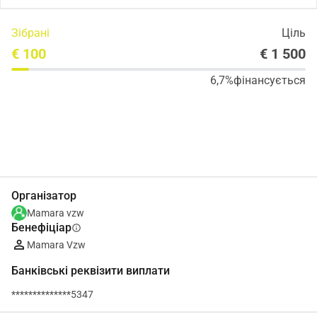
Зібрані
Ціль
€ 100
€ 1 500
6,7%
фінансується
Поділіться
Пожертвуйте
Організатор
Mamara vzw
Бенефіціар
info
Mamara Vzw
Банківські реквізити виплати
**************5347