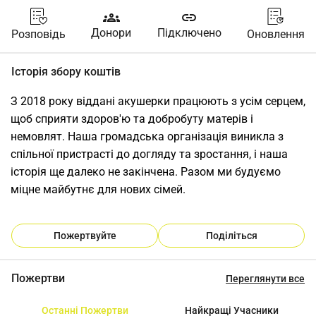
groups
link
Донори
Підключено
Розповідь
Оновлення
Історія збору коштів
З 2018 року віддані акушерки працюють з усім серцем, 
щоб сприяти здоров'ю та добробуту матерів і 
немовлят. Наша громадська організація виникла з 
спільної пристрасті до догляду та зростання, і наша 
історія ще далеко не закінчена. Разом ми будуємо 
міцне майбутнє для нових сімей.
Пожертвуйте
Поділіться
Пожертви
Переглянути все
Останні Пожертви
Найкращі Учасники