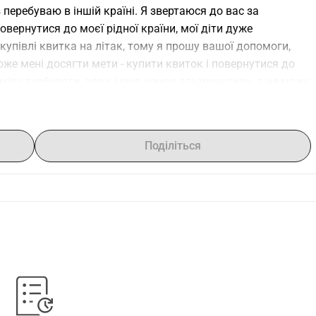
 перебуваю в іншій країні. Я звертаюся до вас за 
ернутися до моєї рідної країни, мої діти дуже 
упівлі квитка на літак, тому я прошу вашої допомоги, 
е мені досягти мети - купити квиток і повернутися до 
міру турбувати, але у мене немає альтернативи, я не можу 
Нехай Бог благословить вас і збільшить вашу допомогу 
сь може допомогти мені купити квиток, будь ласка, зв 
yPal: @FranciscaArnaud, Franciscaarnaudr@gmail.com. 
Поділіться