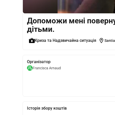
Допоможи мені поверну
дітьми.
location_on
Криза та Надзвичайна ситуація
Santia
Організатор
Francisca Arnaud
Історія збору коштів