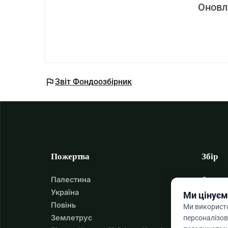
Оновл
flag
Звіт Фондоозбірник
Пожертва
Збір
Палестина
Створи
Україна
Як Ств
Ми цінуєм
Повінь
Посібн
Ми використо
Землетрус
Збір К
персоналізов