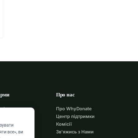
орми
Про нас
удфандинг
Про WhyDonate
г
Центр підтримки
твування
Комісії
азувати
 на Оплату
Зв'яжись з Нами
ти все», ви