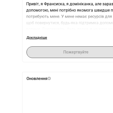
Привіт, я Франсиска, я домініканка, але зараз
допомогою, мені потрібно якомога швидше пов
потребують мене. У мене немає ресурсів для к
щоб повернутися, будь-яка підтримка допомож
родини. Допоможіть, будь ласка, я не маю на
зробити це сама. Допоможіть, будь ласка... 
Докладніше
тисячу разів, багато благословень. Якщо хто
яжіться зі мною на електронну пошту , мій Pa
Пожертвуйте
Нехай Бог благословить вас
Оновлення
info