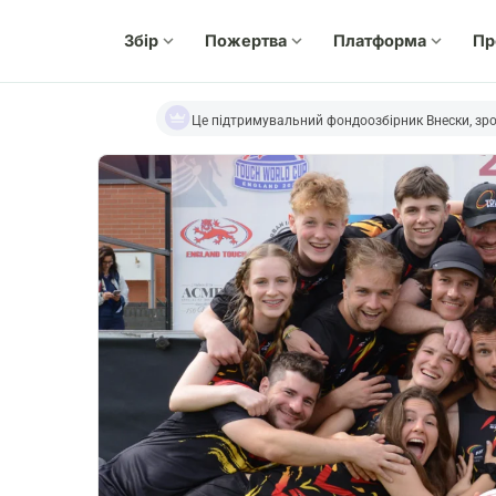
Збір
expand_more
Пожертва
expand_more
Платформа
expand_more
Пр
Це підтримувальний фондоозбірник Внески, зро