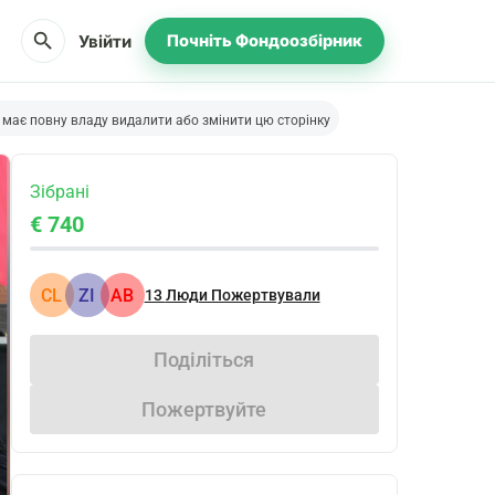
search
Увійти
Почніть Фондоозбірник
 має повну владу видалити або змінити цю сторінку
Зібрані
€ 740
CL
ZI
АВ
13
Люди Пожертвували
Поділіться
Пожертвуйте