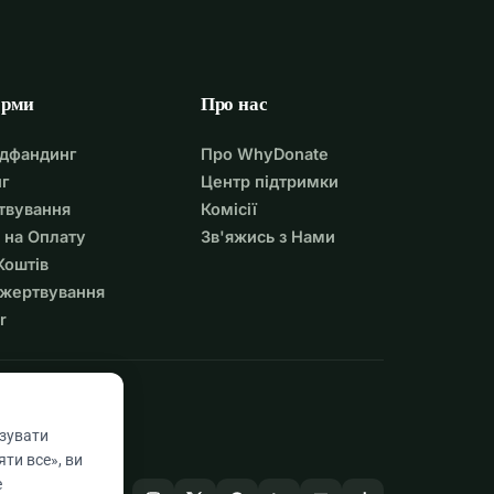
орми
Про нас
удфандинг
Про WhyDonate
г
Центр підтримки
твування
Комісії
 на Оплату
Зв'яжись з Нами
Коштів
ожертвування
r
азувати
ти все», ви
е