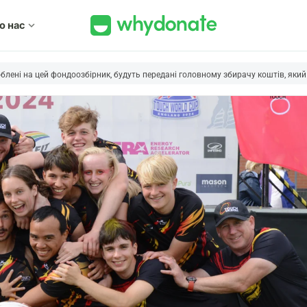
о нас
expand_more
блені на цей фондоозбірник, будуть передані головному збирачу коштів, який