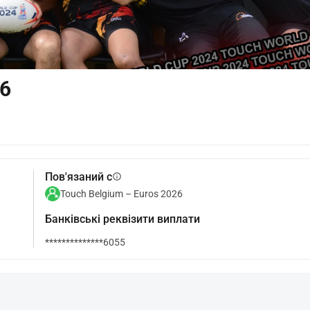
26
Пов'язаний с
info
Touch Belgium – Euros 2026
Банківські реквізити виплати
**************6055