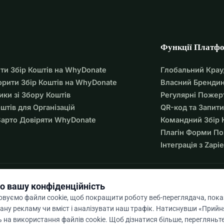
Функції Платф
ти Збір Коштів на WhyDonate
Глобальний Кра
орити Збір Коштів на WhyDonate
Власний Брендин
ики зі Збору Коштів
Регулярні Пожер
оштів для Організацій
QR-код та Запити
арто Довіряти WhyDonate
Командний Збір 
Плагін Форми П
Інтеграція з Zapie
о вашу конфіденційність
вуємо файли cookie, щоб покращити роботу веб-переглядача, пок
ану рекламу чи вміст і аналізувати наш трафік. Натиснувши «Прийня
 на використання файлів cookie. Щоб дізнатися більше, перегляньт