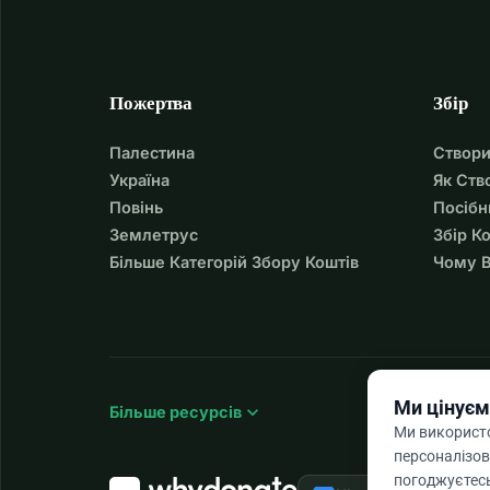
Пожертва
Збір
Палестина
Створи
Україна
Як Ств
Повінь
Посібн
Землетрус
Збір К
Більше Категорій Збору Коштів
Чому В
Ми цінуєм
expand_more
Більше ресурсів
Ми використо
персоналізов
погоджуєтесь