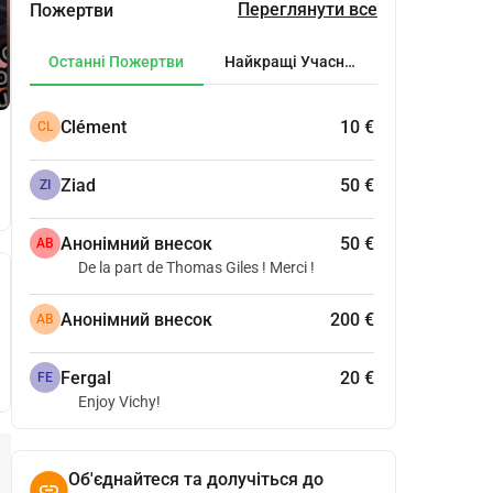
Переглянути все
Пожертви
Останні Пожертви
Найкращі Учасники
Clément
10 €
CL
Ziad
50 €
ZI
Анонімний внесок
50 €
АВ
De la part de Thomas Giles ! Merci !
Анонімний внесок
200 €
АВ
Fergal
20 €
FE
Enjoy Vichy!
Об'єднайтеся та долучіться до