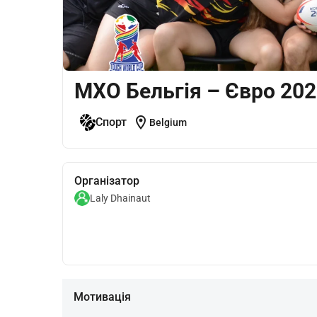
MXO Бельгія – Євро 20
location_on
Спорт
Belgium
Організатор
Laly Dhainaut
Мотивація