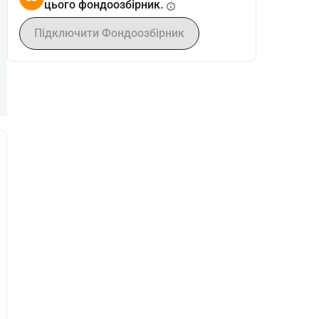
цього фондоозбірник.
info
Підключити Фондоозбірник