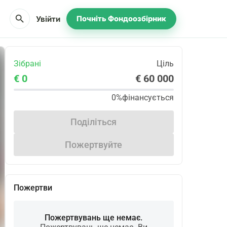
search
Увійти
Почніть Фондоозбірник
Зібрані
Ціль
€ 0
€ 60 000
0%
фінансується
Поділіться
Пожертвуйте
Пожертви
Пожертвувань ще немає.