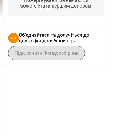
Пожертвувань ще немає. Ви
можете стати першим донором!
Об'єднайтеся та долучіться до
цього фондоозбірник.
info
Підключити Фондоозбірник