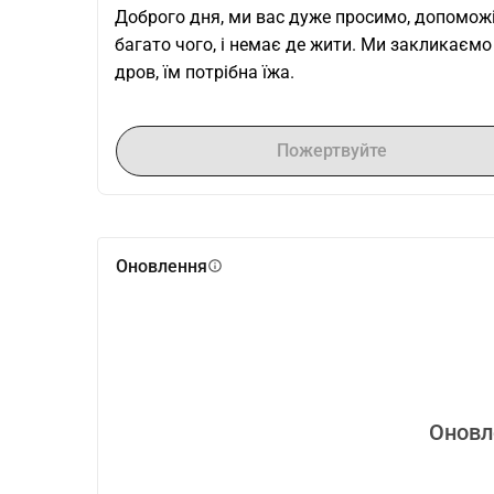
Доброго дня, ми вас дуже просимо, допоможіт
багато чого, і немає де жити. Ми закликаємо 
дров, їм потрібна їжа.
Пожертвуйте
Оновлення
info
Оновл