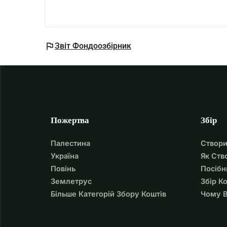
flag
Звіт Фондоозбірник
Пожертва
Збір
Палестина
Створи
Україна
Як Ств
Повінь
Посібн
Землетрус
Збір К
Більше Категорій Збору Коштів
Чому В