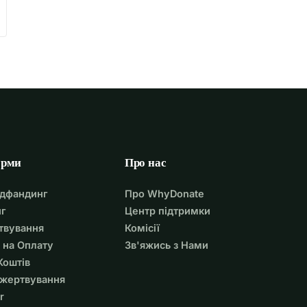
орми
Про нас
удфандинг
Про WhyDonate
г
Центр підтримки
твування
Комісії
 на Оплату
Зв'яжись з Нами
Коштів
ожертвування
r