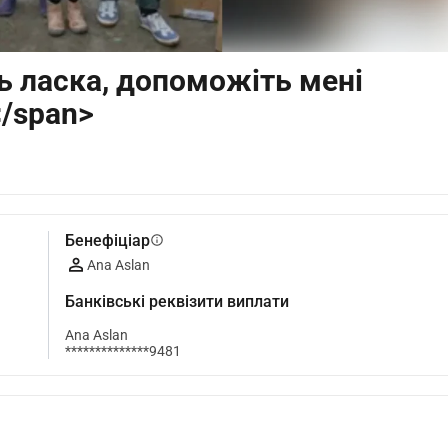
ь ласка, допоможіть мені
/span>
Бенефіціар
info
Ana Aslan
Банківські реквізити виплати
Ana Aslan
**************9481