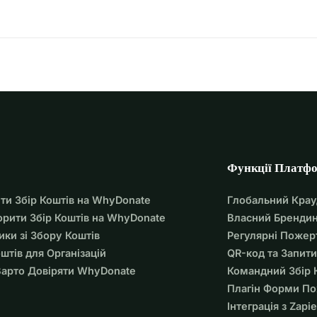
Функції Платф
ти Збір Коштів на WhyDonate
Глобальний Кра
орити Збір Коштів на WhyDonate
Власний Брендин
ики зі Збору Коштів
Регулярні Пожер
оштів для Організацій
QR-код та Запити
арто Довіряти WhyDonate
Командний Збір 
Плагін Форми П
Інтеграція з Zapie