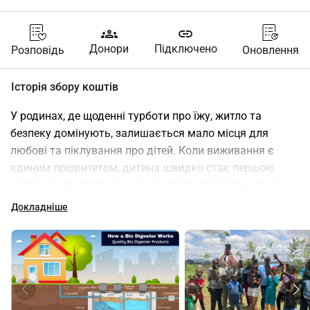
groups
link
Донори
Підключено
Розповідь
Оновлення
Історія збору коштів
У родинах, де щоденні турботи про їжу, житло та 
безпеку домінують, залишається мало місця для 
любові та піклування про дітей. Коли виживання є 
єдиним пріоритетом, дитина швидко стає першою 
жертвою. Жорстокість, покинутость та зловживання є 
для багатьох дітей щоденною реальністю. У такому 
Докладніше
середовищі, де корупція підриває довіру до уряду та 
правової системи, а бідність панує, надання допомоги 
є складним завданням. Але все ж саме там Фонд 
Kumbatio щодня віддається своїй справі. З терпінням, 
наполегливістю та любов'ю ми намагаємося дати 
дітям нову надію на майбутнє.