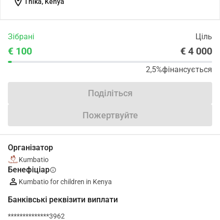
location_on
Thika, Kenya
Зібрані
Ціль
€ 100
€ 4 000
2,5%
фінансується
Поділіться
Пожертвуйте
Організатор
Kumbatio
Бенефіціар
info
Kumbatio for children in Kenya
Банківські реквізити виплати
**************3962