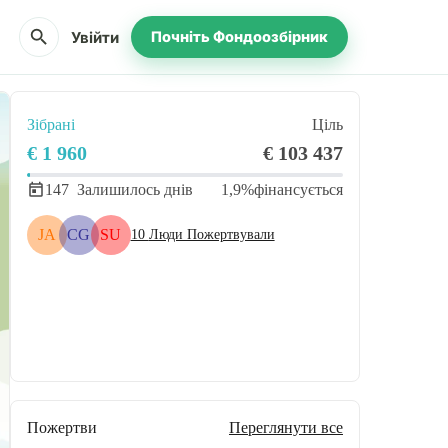
search
Увійти
Почніть Фондоозбірник
Зібрані
Ціль
€ 1 960
€ 103 437
147
Залишилось днів
1,9%
фінансується
JA
CG
SU
10
Люди Пожертвували
Поділіться
Пожертвуйте
Пожертви
Переглянути все