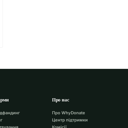
орми
Про нас
удфандинг
Про WhyDonate
г
Центр підтримки
твування
Комісії