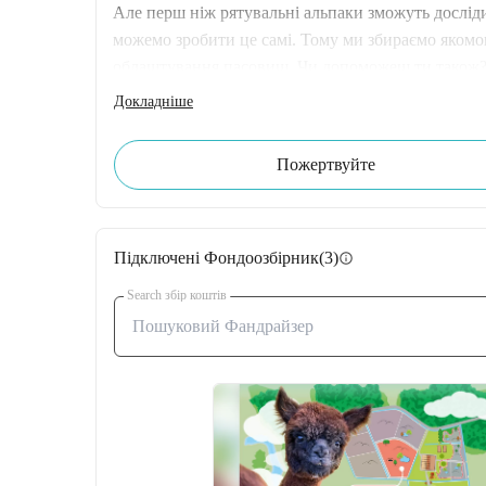
Але перш ніж рятувальні альпаки зможуть досліди
можемо зробити це самі. Тому ми збираємо якомог
облаштування пасовищ. Чи допоможеш ти також
Докладніше
Пожертвуйте
Підключені Фондоозбірник
(3)
info
Search збір коштів