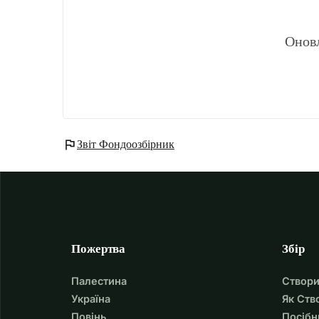
Онов
flag
Звіт Фондоозбірник
Пожертва
Збір
Палестина
Створи
Україна
Як Ств
Повінь
Посібн