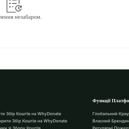
лення незабаром.
Функції Платф
ти Збір Коштів на WhyDonate
Глобальний Кра
орити Збір Коштів на WhyDonate
Власний Брендин
ики зі Збору Коштів
Регулярні Пожер