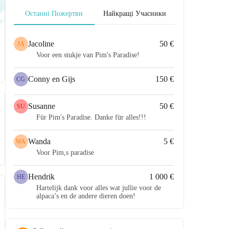
Останні Пожертви
Найкращі Учасники
Jacoline
50 €
JA
Voor een stukje van Pim's Paradise!
Conny en Gijs
150 €
CG
Susanne
50 €
SU
Für Pim's Paradise. Danke für alles!!!
Wanda
5 €
WA
Voor Pim,s paradise
Hendrik
1 000 €
HE
Hartelijk dank voor alles wat jullie voor de
alpaca’s en de andere dieren doen!