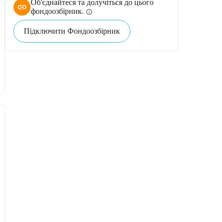
Об'єднайтеся та долучіться до цього
фондоозбірник.
info
Підключити Фондоозбірник