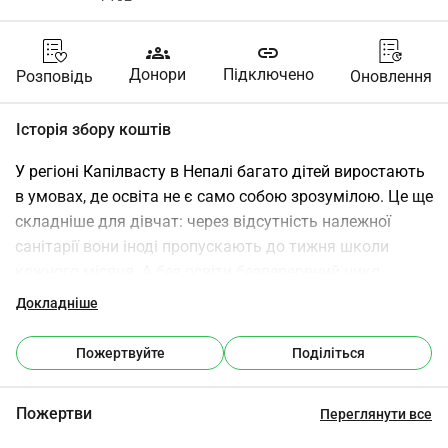
groups
link
Донори
Підключено
Розповідь
Оновлення
Історія збору коштів
У регіоні Капілвасту в Непалі багато дітей виростають 
в умовах, де освіта не є само собою зрозумілою. Це ще 
складніше для дівчат: через відсутність належної 
санітарії вони іноді пропускають до тижня школи 
кожного місяця. А без освіти безперервний цикл 
бідності та дитячих шлюбів триває.
Докладніше
SSDO та Фонд Канчі працюють разом, щоб розірвати 
Пожертвуйте
Поділіться
цей цикл. З вашою підтримкою ми можемо навчити 
молодь в Непалі про наслідки дитячих шлюбів і 
Пожертви
Переглянути все
запропонувати їм можливості, яких вони 
заслуговують.