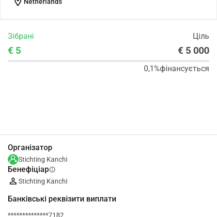
location_on
Netherlands
Зібрані
Ціль
€ 5
€ 5 000
0,1%
фінансується
Поділіться
Пожертвуйте
Організатор
Stichting Kanchi
Бенефіціар
info
Stichting Kanchi
Банківські реквізити виплати
**************7182