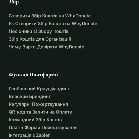
світу, де всі діти можуть виростати з гідністю, 
Збір
знаннями та надією.
Створити Збір Коштів на WhyDonate
Як Створити Збір Коштів на WhyDonate
Посібники зі Збору Коштів
Збір Коштів для Організацій
Чому Варто Довіряти WhyDonate
Функції Платформи
Глобальний Краудфандинг
Власний Брендинг
Регулярні Пожертвування
QR-код та Запити на Оплату
Командний Збір Коштів
Плагін Форми Пожертвування
Інтеграція з Zapier