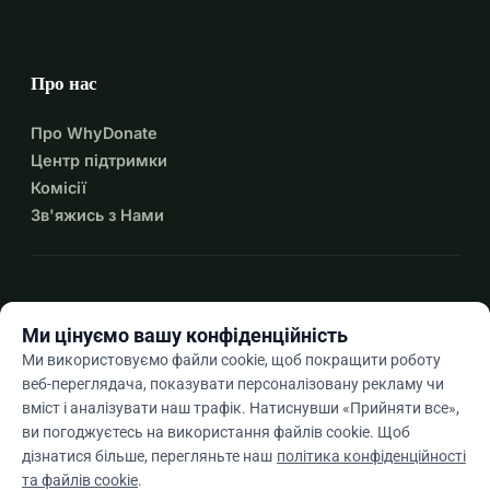
Про нас
Про WhyDonate
Центр підтримки
Комісії
Зв'яжись з Нами
expand_more
Більше ресурсів
Ми цінуємо вашу конфіденційність
Ми використовуємо файли cookie, щоб покращити роботу
веб-переглядача, показувати персоналізовану рекламу чи
вміст і аналізувати наш трафік. Натиснувши «Прийняти все»,
arrow_drop_down
Uk
ви погоджуєтесь на використання файлів cookie. Щоб
дізнатися більше, перегляньте наш
політика конфіденційності
★★★★★
4,9 / 5 на основі 500+ відгуків
та файлів cookie
.