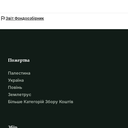
flag
Звіт Фондоозбірник
Пожертва
Палестина
Україна
Повінь
Землетрус
Більше Категорій Збору Коштів
Збір