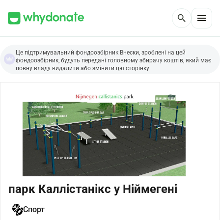
menu
search
Це підтримувальний фондоозбірник Внески, зроблені на цей
фондоозбірник, будуть передані головному збирачу коштів, який має
повну владу видалити або змінити цю сторінку
парк Каллістанікс у Ніймегені
Спорт