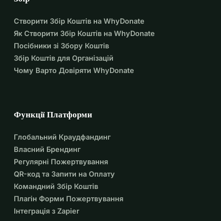
Створити Збір Коштів на WhyDonate
Як Створити Збір Коштів на WhyDonate
Посібники зі Збору Коштів
Збір Коштів для Організацій
Чому Варто Довіряти WhyDonate
Функції Платформи
Глобальний Краудфандинг
Власний Брендинг
Регулярні Пожертвування
QR-код та Запити на Оплату
Командний Збір Коштів
Плагін Форми Пожертвування
Інтеграція з Zapier