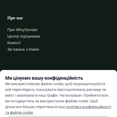
Про нас
Про WhyDonate
Центр підтримки
Комісії
Зв'яжись з Нами
expand_more
Більше ресурсів
Ми цінуємо вашу конфіденційність
Ми використовуємо файли cookie, щоб покращити роботу
веб-переглядача, показувати персоналізовану рекламу чи
вміст і аналізувати наш трафік. Натиснувши «Прийняти все»,
arrow_drop_down
Uk
ви погоджуєтесь на використання файлів cookie. Щоб
дізнатися більше, перегляньте наш
політика конфіденційності
★★★★★
4,9 / 5 на основі 500+ відгуків
та файлів cookie
.