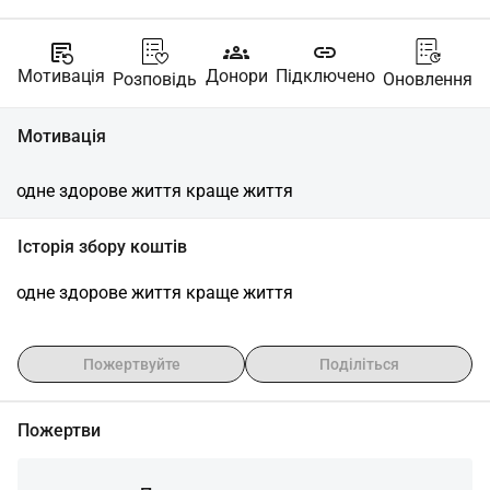
source_notes
groups
link
Мотивація
Донори
Підключено
Розповідь
Оновлення
Мотивація
одне здорове життя краще життя
Історія збору коштів
одне здорове життя краще життя
Пожертвуйте
Поділіться
Пожертви