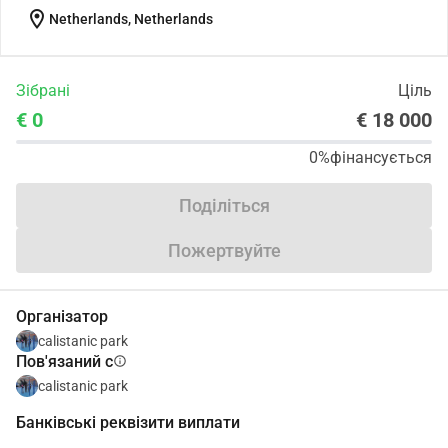
location_on
Netherlands, Netherlands
Зібрані
Ціль
€ 0
€ 18 000
0%
фінансується
Поділіться
Пожертвуйте
Організатор
calistanic park
Пов'язаний с
info
calistanic park
Банківські реквізити виплати