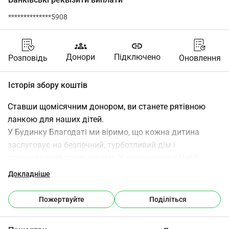
**************5908
groups
link
Донори
Підключено
Розповідь
Оновлення
Історія збору коштів
Ставши щомісячним донором, ви станете рятівною 
ланкою для наших дітей.
У Будинку Благодаті ми віримо, що кожна дитина 
заслуговує на безпечний, турботливий дім і 
справедливий старт у житті. У самому серці Неббі, 
розташованому в одному з найбільш обділених 
Докладніше
регіонів Африки - районі Західного Нілу - ми створили 
притулок для дітей, які були покинуті або залишилися 
Пожертвуйте
Поділіться
сиротами.
З скромного початку в маленькій хатині ми виросли в 