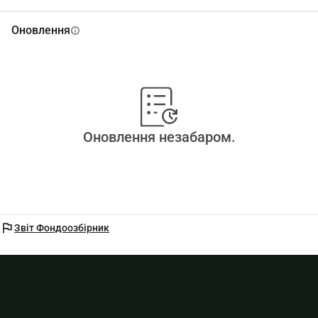
Оновлення
info
Оновлення незабаром.
flag
Звіт Фондоозбірник