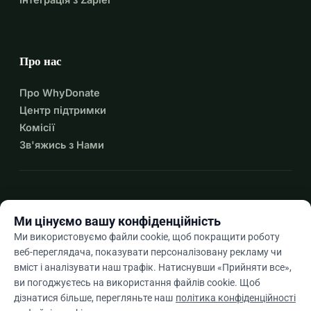
Про нас
Про WhyDonate
Центр підтримки
Комісії
Зв'яжись з Нами
expand_more
Більше ресурсів
Ми цінуємо вашу конфіденційність
Ми використовуємо файли cookie, щоб покращити роботу
веб-переглядача, показувати персоналізовану рекламу чи
вміст і аналізувати наш трафік. Натиснувши «Прийняти все»,
arrow_drop_down
Uk
ви погоджуєтесь на використання файлів cookie. Щоб
дізнатися більше, перегляньте наш
політика конфіденційності
★★★★★
4,9 / 5 на основі 500+ відгуків