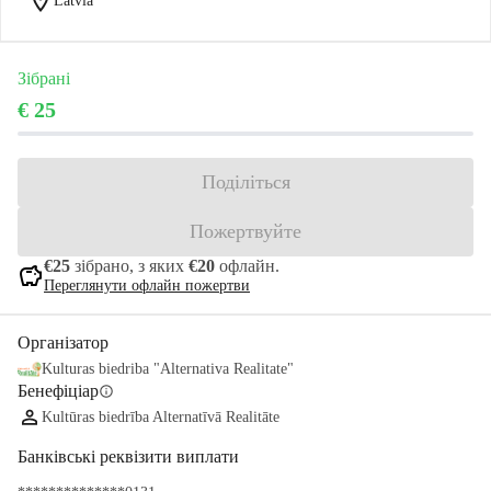
location_on
Latvia
Зібрані
€ 25
Поділіться
Пожертвуйте
€25
зібрано, з яких
€20
офлайн.
savings
Переглянути офлайн пожертви
Організатор
Kulturas biedriba "Alternativa Realitate"
Бенефіціар
info
Kultūras biedrība Alternatīvā Realitāte
Банківські реквізити виплати