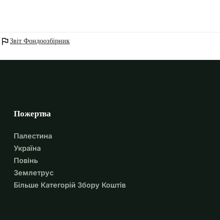
flag
Звіт Фондоозбірник
Пожертва
Палестина
Україна
Повінь
Землетрус
Більше Категорій Збору Коштів