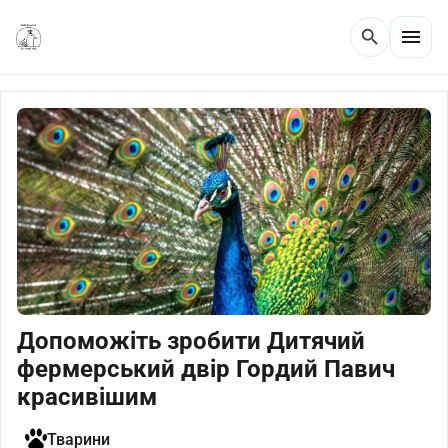
menu
search
Допоможіть зробити Дитячий
фермерський двір Гордий Павич
красивішим
Тварини