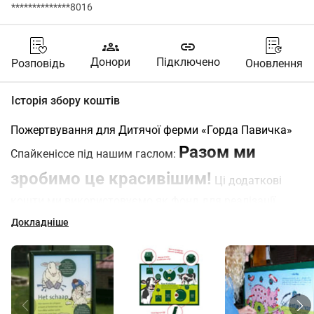
**************8016
groups
link
Донори
Підключено
Розповідь
Оновлення
Історія збору коштів
Пожертвування для Дитячої ферми «Горда Павичка» 
Разом ми 
Спайкеніссе під нашим гаслом: 
зробимо це красивішим!
 Ці додаткові 
кошти ми використовуємо як фонд для реалізації 
розширення діяльності на дитячій 
Докладніше
фермі та підтримки дитячої ферми.
Ми хочемо виконати наступні побажання: