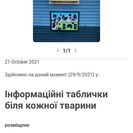
Вказівник (через проходи)
chevron_left
chevron_right
1/1
21 October 2021
Здійснено на даний момент (29/9/2021) у:
Інформаційні таблички
біля кожної тварини
розміщено