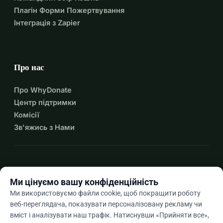
Плагін Форми Пожертвування
Інтеграція з Zapier
Про нас
Про WhyDonate
Центр підтримки
Комісії
Зв'яжись з Нами
expand_more
Більше ресурсів
Ми цінуємо вашу конфіденційність
Ми використовуємо файли cookie, щоб покращити роботу
веб-переглядача, показувати персоналізовану рекламу чи
вміст і аналізувати наш трафік. Натиснувши «Прийняти все»,