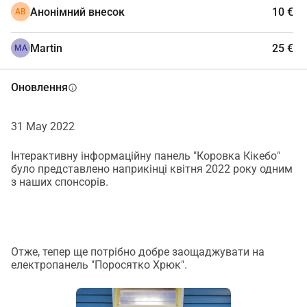
Лавки Лотус
Анонімний внесок
10 €
(2 метри завдовжки) - 2 штуки, 
АВ
якщо можливо
Martin
25 €
MA
Великий парасоль з підставкою
Парасоль Shadowline Bonaire ø 350см з підставкою 60 
Оновлення
info
кг на колесах
Для кожної тварини власна 
31 May 2022
інформаційна табличка 
Свиня, 
Курка, 
Інтерактивну інформаційну панель "Коровка Кікебо"
Корова
, Коза, 
Вівця
, Качка, 
Осел/поні
, Осел, 
Кінь
, 
було представлено наприкінці квітня 2022 року одним
Кролик
з наших спонсорів.
Інтерактивна інформаційна панель 
Корова Кікебо 
За допомогою обертових 
кубиків та обертових дисків можна чітко показати 
Отже, тепер ще потрібно добре заощаджувати на
різні процеси. Ігри з питаннями та відповідями можна 
електропанель "Поросятко Хрюк".
добре представити на панелях.
6 Кролячих вольєрів