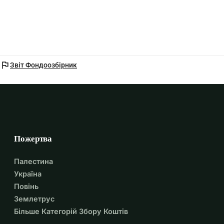
flag
Звіт Фондоозбірник
Пожертва
Палестина
Україна
Повінь
Землетрус
Більше Категорій Збору Коштів