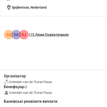
location_on
Spijkenisse, Nederland
АВ
DA
SJ
173
Люди Пожертвували
Поділіться
Пожертвуйте
Організатор
Vrienden van de Trotse Pauw
Бенефіціар
info
Vrienden van de Trotse Pauw
Банківські реквізити виплати