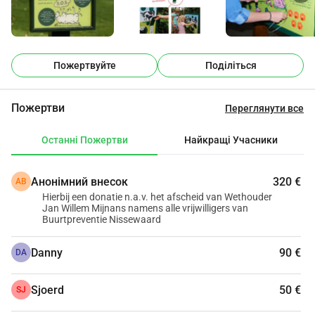
Інформаційна панель Свиня Кнор 
Інтерактивне, ігрове навчання: правильна комбінація 
дає зелену лампочку та приємний звук. Це, звичайно, 
Пожертвуйте
Поділіться
мотивує знаходити більше хороших комбінацій. (Бюро 
Клоег)
Пожертви
Пікнікові столи 
Переглянути все
пікнікові набори з 
переробленого пластику від компанії Boerplay.com
Останні Пожертви
Найкращі Учасники
Інформаційна панель Козеня 
Боккенспронг 
Анонімний внесок
320 €
АВ
(Бюро Клоег)
Hierbij een donatie n.a.v. het afscheid van Wethouder
Нова голубятня
Jan Willem Mijnans namens alle vrijwilligers van
Buurtpreventie Nissewaard
Danny
90 €
Реалізовано до тепер:
DA
Sjoerd
50 €
SJ
Укриття для коней; 3x6м