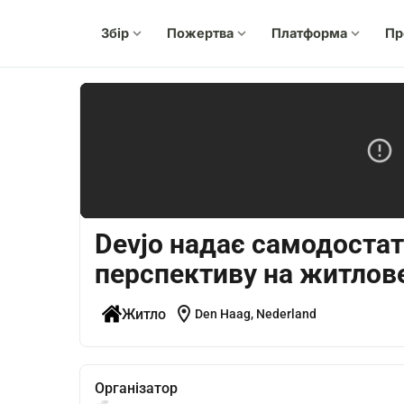
Збір
expand_more
Пожертва
expand_more
Платформа
expand_more
Пр
Devjo надає самодоста
перспективу на житлов
location_on
Житло
Den Haag, Nederland
Організатор