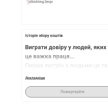
Stichting Devjo
Історія збору коштів
Виграти довіру у людей, яких 
це важка праця...
Перша зустріч з людьми це те,
як зустрічі з людьми в барі, у 
Докладніше
Ця перша зустріч часто відбув
Пожертвуйте
приходять лише бездомні. Та
бездомні люди в Гаазькому лісі