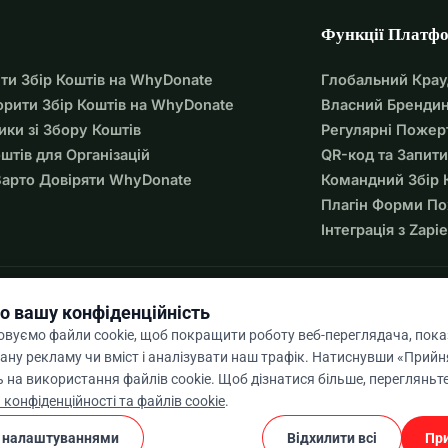
 вивчення насправді кожної 
Функції Платф
ики до регіональної та національної, 
ти Збір Коштів на WhyDonate
Глобальний Кра
ами, залучення нових партнерів, 
орити Збір Коштів на WhyDonate
Власний Брендин
ики зі Збору Коштів
Регулярні Пожер
ановлення цілей, досягнення 
оштів для Організацій
QR-код та Запити
досягнутого.
арто Довіряти WhyDonate
Командний Збір 
Плагін Форми П
рішень, відкритість до нових рішень, 
Інтеграція з Zapie
постійне, а коли 12-годинний робочий 
ишається група учасників Devjo, яка 
о вашу конфіденційність
 група бездомних і тих, хто не має 
вуємо файли cookie, щоб покращити роботу веб-переглядача, пок
ану рекламу чи вміст і аналізувати наш трафік. Натиснувши «Прийня
статні, щоб отримати допомогу, і про 
 на використання файлів cookie. Щоб дізнатися більше, перегляньт
9 / 5 на основі 500+ відгуків
ан також хоче з ними поговорити.
 конфіденційності та файлів cookie
.
 важко, і нам це подобається!
 налаштуваннями
Відхилити всі
При