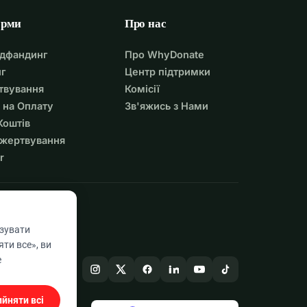
орми
Про нас
удфандинг
Про WhyDonate
г
Центр підтримки
твування
Комісії
 на Оплату
Зв'яжись з Нами
Коштів
ожертвування
r
азувати
ти все», ви
е
йняти всі