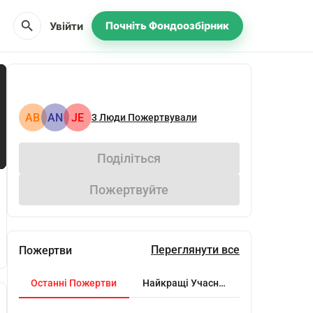
search
Увійти
Почніть Фондоозбірник
АВ
AN
JE
3
Люди Пожертвували
Поділіться
Пожертвуйте
Переглянути все
Пожертви
Останні Пожертви
Найкращі Учасники