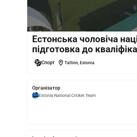
Естонська чоловіча нац
підготовка до кваліфіка
location_on
Спорт
Tallinn, Estonia
Організатор
Estonia National Cricket Team