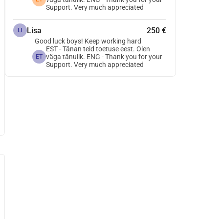
Support. Very much appreciated
Lisa
250 €
LI
Good luck boys! Keep working hard
EST - Tänan teid toetuse eest. Olen
väga tänulik. ENG - Thank you for your
ET
Support. Very much appreciated