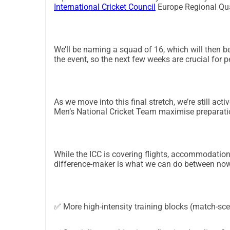
International Cricket Council
Europe Regional Qual
та навесні.Однак є ще одна велика обмеження
крикету, які можуть забезпечити необхідні 
(наприклад, повнорозмірні закриті сітки, пост
We’ll be naming a squad of 16, which will then 
боулінгу, простір для симуляції матчів та сп
the event, so the next few weeks are crucial for 
зимове тренування не просто "забронювати кр
багатофункціональних приміщень, встановлен
подорожі за межі країни для доступу до від
Постійно тренуватися взимку, незважаючи на 
As we move into this final stretch, we’re still ac
Men’s National Cricket Team maximise preparati
налаштування (місце + тимчасові сітки + обл
Проводити структуровані сесії (не "найкращі
згуртованість та готовність до матчів перед
шлях від юніорського крикету до національн
While the ICC is covering flights, accommodation
difference-maker is what we can do between now 
участь молоді та зростання Ця кампанія не ли
на довгострокову перспективу. Коли націон
на міжнародному рівні, це створює:- Видимість
та віддані спорту.- Зростання участі: більше
✅ More high-intensity training blocks (match-sc
можливості реальні та видимі.- Вищі стандар