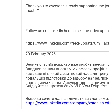
для:- Сесій командного будівництва, які пок
Thank you to everyone already supporting the jou
Майстер-класи з психічної продуктивності / с
most. 🙏
тренувальних блоків5) Практика матчів та підг
симуляції матчів, де це можливо- Час на при
відтворити інтенсивність турніруЦіль фінансу
Follow us on LinkedIn here to see the video upda
профінансований доступ до зимового тренуван
найкращі можливості змагатися на найвищому
зростання крикету вдома.- 25 = частка одного
https://www.linkedin.com/feed/update/urn:li:a
50 = тренувальні м'ячі / витратні матеріали 
20 February 2026
250 = внесок на структурований тренувальний
значний внесок на повний підготовчий вікенд
Велике спасибі всім, хто вже зробив внесок.
підзвітність: Ми надамо:- Регулярні оновленн
Завдяки вашим внескам ми змогли профінанс
Оновлення з турніру з Данії та звіт після по
надавши їй цінний додатковий час для трену
подальшої підготовки до відбору на Чемпіон
публічно (за бажанням).Заклик до діїЯкщо ви 
правильним чином. Дякуємо, що підтримуєте х
допомагаєте нам тренуватися взимку, готув
Слідкуйте за щотижневим VLOG'ом Генрі тут 
обмежені можливості, та надихати наступне п
внесок і поділіться цією кампанією з друзя
Якщо ви хочете далі слідкувати за хлопцями, 
https://www.linkedin.com/company/estonian-cri
спільнотою.Разом ми можемо дати Естонії найк