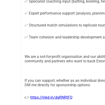
тренувань, фізичної підготовки та результатів
✅ Specialist coaching input (batting, bowling, fie
сьогоднішні юніори стають завтрашньою нац
роком.На що підуть кошти (підготовка до ви
✅ Expert performance support (analysis, planning
для фінансування ключових підготовчих витра
федерацією:1) Доступ до зимового тренуванн
✅ Structured match simulations to replicate tou
Оскільки немає спеціалізованого приміщення 
повинні фінансувати:- Оренду закритого залу
✅ Team cohesion and leadership development as
тренувань команди- Тимчасові системи сіток /
встановлення та демонтажу (переміщення, збе
матеріали (м'ячі, конуси, стовпчики, резинки 
We are a not-for-profit organisation and our abili
можемо отримати локально. Щоб досягти нео
community and partners who want to back Estonia
фінансувати:- Доступ до приміщень за межами
сіток та умов симуляції матчів- Додаткові ви
приміщення, спеціалізована підтримка, структ
If you can support, whether as an individual dono
підтримка виступів:- Тренерська підтримка 
DM me directly for sponsorship options:
покращення- Інструменти відео/аналітики вис
(плани для биття, навантаження для боулінгу
👉
https://lnkd.in/dgRNRtFQ
згуртованість. Високопродуктивні команди н