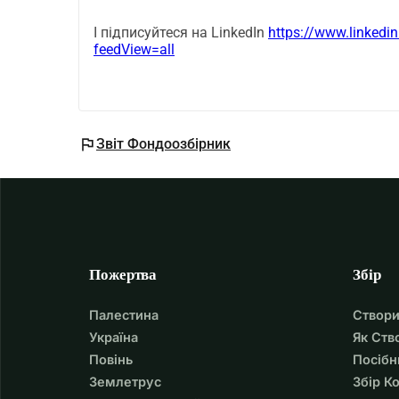
І підписуйтеся на LinkedIn
https://www.linkedi
feedView=all
flag
Звіт Фондоозбірник
Пожертва
Збір
Палестина
Створи
Україна
Як Ств
Повінь
Посібн
Землетрус
Збір К