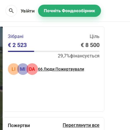
search
Увійти
Почніть Фондоозбірник
Зібрані
Ціль
€ 2 523
€ 8 500
29,7%
фінансується
LI
MI
DA
66
Люди Пожертвували
Поділіться
Пожертвуйте
Переглянути все
Пожертви