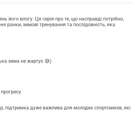
ень його влогу. Ця серія про те, що насправді потрібно,
ні ранки, зимові тренування та послідовність, яка
ька зима не жартує 😅)
 прогресу
ар, підтримка дуже важлива для молодих спортсменів, які