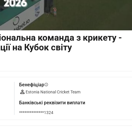
іональна команда з крикету -
ції на Кубок світу
Бенефіціар
info
Estonia National Cricket Team
Банківські реквізити виплати
**************1324