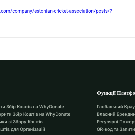
n.com/company/estonian-cricket-association/posts/?
Функції Платф
ти Збір Коштів на WhyDonate
Глобальний Кра
орити Збір Коштів на WhyDonate
Власний Брендин
ики зі Збору Коштів
Регулярні Пожер
оштів для Організацій
QR-код та Запити