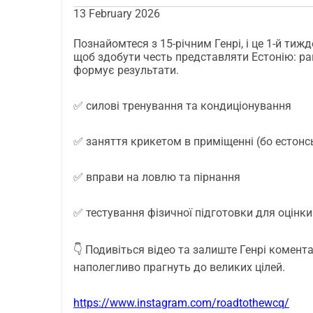
арені.
13 February 2026
Познайомтеся з 15-річним Генрі, і це 1-й тижд
щоб здобути честь представляти Естонію: ран
формує результати.
✅ силові тренування та кондиціонування
✅ заняття крикетом в приміщенні (бо естонс
✅ вправи на ловлю та пірнання
✅ тестування фізичної підготовки для оцінки
👇 Подивіться відео та залиште Генрі комент
наполегливо прагнуть до великих цілей.
https://www.instagram.com/roadtothewcq/