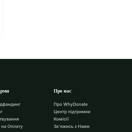
орми
Про нас
удфандинг
Про WhyDonate
г
Центр підтримки
твування
Комісії
 на Оплату
Зв'яжись з Нами