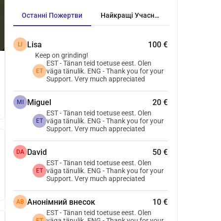
Останні Пожертви
Найкращі Учасники
Lisa
100 €
LI
Keep on grinding!
EST - Tänan teid toetuse eest. Olen
väga tänulik. ENG - Thank you for your
ET
Support. Very much appreciated
Miguel
20 €
MI
EST - Tänan teid toetuse eest. Olen
väga tänulik. ENG - Thank you for your
ET
Support. Very much appreciated
David
50 €
DA
EST - Tänan teid toetuse eest. Olen
väga tänulik. ENG - Thank you for your
ET
Support. Very much appreciated
Анонімний внесок
10 €
АВ
EST - Tänan teid toetuse eest. Olen
väga tänulik. ENG - Thank you for your
ET