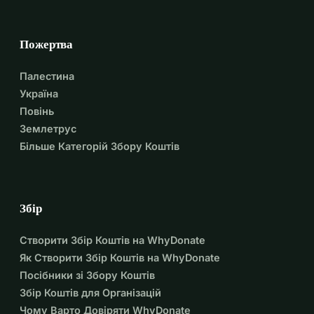
Пожертва
Палестина
Україна
Повінь
Землетрус
Більше Категорій Збору Коштів
Збір
Створити Збір Коштів на WhyDonate
Як Створити Збір Коштів на WhyDonate
Посібники зі Збору Коштів
Збір Коштів для Організацій
Чому Варто Довіряти WhyDonate