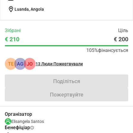
location_on
Luanda, Angola
Зібрані
Ціль
€ 210
€ 200
105%
фінансується
TE
AG
JO
13
Люди Пожертвували
Поділіться
Пожертвуйте
Організатор
Elisangela Santos
Бенефіціар
info