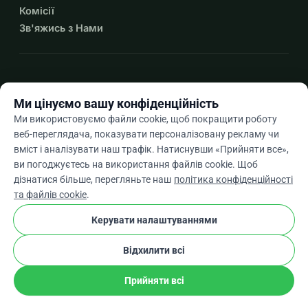
Комісії
Зв'яжись з Нами
expand_more
Більше ресурсів
Ми цінуємо вашу конфіденційність
Ми використовуємо файли cookie, щоб покращити роботу
веб-переглядача, показувати персоналізовану рекламу чи
вміст і аналізувати наш трафік. Натиснувши «Прийняти все»,
arrow_drop_down
Uk
ви погоджуєтесь на використання файлів cookie. Щоб
дізнатися більше, перегляньте наш
політика конфіденційності
★★★★★
4,9 / 5 на основі 500+ відгуків
та файлів cookie
.
Керувати налаштуваннями
© 2012–2026
WhyDonate
Конфіденційність і файли cookie
Відхилити всі
cookie
Умови та положення
Налаштування Файлів Cookie
stripe
Створено в Європі
★
Перевірений Партнер
check
Прийняти всі
Поділіться
Пожертвуйте