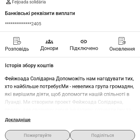
Feijoada solidária
Банківські реквізити виплати
**************2405
groups
link
Донори
Підключено
Розповідь
Оновлення
Історія збору коштів
Фейжоада Солідарна Допоможіть нам нагодувати тих, 
хто найбільше потребуєМи - невелика група громадян, 
які вирішили діяти, щоб допомогти нашій спільноті в 
Луанді. Ми створили проект Фейжоада Солідарна, 
просту, але сповнену серця ініціативу: готувати їжу та 
розподіляти її дітям і сім'ям, які стикаються з 
Докладніше
труднощами в забезпеченні їжею.Ми віримо, що ніхто 
не повинен голодувати, особливо діти. Тому ми 
Пожертвуйте
Поділіться