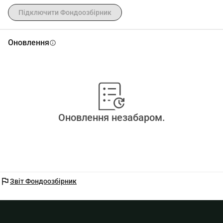
Підключити Фондоозбірник
Оновлення
info
Оновлення незабаром.
flag
Звіт Фондоозбірник