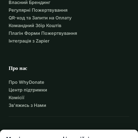
Власний Брендинг
Регулярні Пожертвування
QR-код та Запити на Оплату
Командний Збір Коштів
Плагін Форми Пожертвування
Інтеграція з Zapier
Про нас
Про WhyDonate
Центр підтримки
Комісії
Зв'яжись з Нами
expand_more
Більше ресурсів