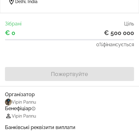
location_on
Delhi, India
Зібрані
Ціль
€ 0
€ 500 000
0%
фінансується
Поділіться
Пожертвуйте
Організатор
Vipin Pannu
Бенефіціар
info
Vipin Pannu
Банківські реквізити виплати