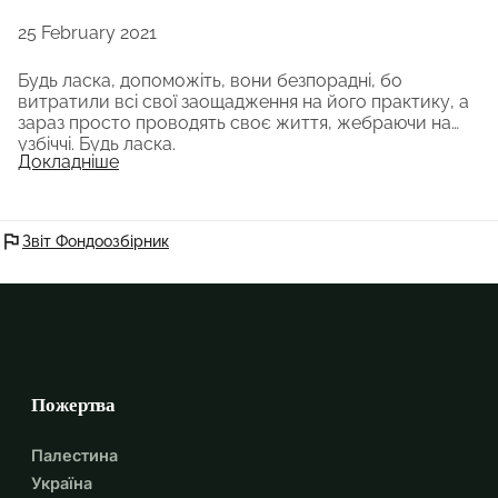
25 February 2021
Будь ласка, допоможіть, вони безпорадні, бо
витратили всі свої заощадження на його практику, а
зараз просто проводять своє життя, жебраючи на
узбіччі. Будь ласка.
Докладніше
flag
Звіт Фондоозбірник
Пожертва
Палестина
Україна