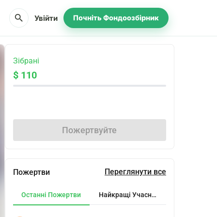
search
Увійти
Почніть Фондоозбірник
Зібрані
$ 110
Поділіться
Пожертвуйте
Переглянути все
Пожертви
Останні Пожертви
Найкращі Учасники