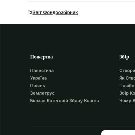
flag
Звіт Фондоозбірник
Пожертва
Збір
Палестина
Створи
Україна
Як Ств
Повінь
Посібн
Землетрус
Збір К
Більше Категорій Збору Коштів
Чому В