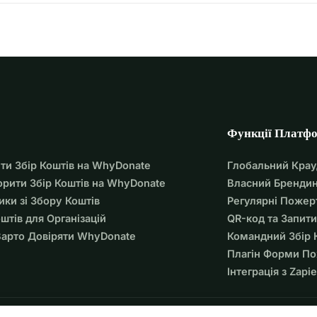
Функції Платф
ти Збір Коштів на WhyDonate
Глобальний Кра
орити Збір Коштів на WhyDonate
Власний Брендин
ики зі Збору Коштів
Регулярні Пожер
оштів для Організацій
QR-код та Запити
арто Довіряти WhyDonate
Командний Збір 
Плагін Форми П
Інтеграція з Zapie