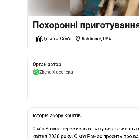
Похоронні приготування
location_on
Діти та Сім'я
Baltimore, USA
Організатор
Zheng Xiaocheng
Історія збору коштів
Сім'я Рамос переживає втрату свого сина та б
квітня 2026 року. Сім'я Рамос просить про в