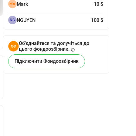
Mark
10 $
MA
NGUYEN
100 $
NG
Об'єднайтеся та долучіться до
цього фондоозбірник.
info
Підключити Фондоозбірник