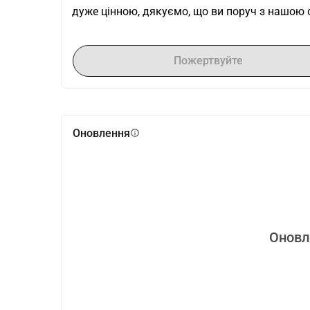
дуже цінною, дякуємо, що ви поруч з нашою с
Пожертвуйте
Оновлення
info
Оновл