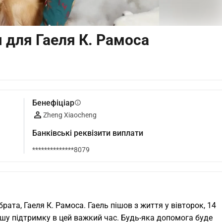
 для Гаеля К. Рамоса
Бенефіціар
info
Zheng Xiaocheng
Банківські реквізити виплати
**************8079
рата, Гаеля К. Рамоса. Гаель пішов з життя у вівторок, 14 
ашу підтримку в цей важкий час. Будь-яка допомога буде 