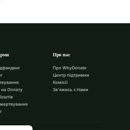
орми
Про нас
удфандинг
Про WhyDonate
г
Центр підтримки
твування
Комісії
 на Оплату
Зв'яжись з Нами
Коштів
ожертвування
r