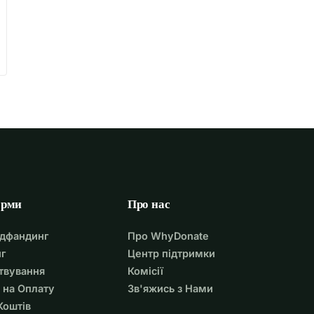
орми
Про нас
удфандинг
Про WhyDonate
г
Центр підтримки
твування
Комісії
 на Оплату
Зв'яжись з Нами
Коштів