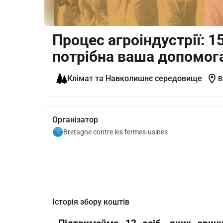
Процес агроіндустрії: 1
потрібна ваша допомог
location_on
Клімат та Навколишнє середовище
B
Організатор
Bretagne contre les fermes-usines
Історія збору коштів