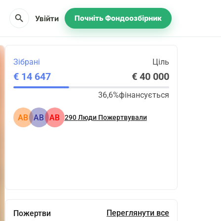
search
Увійти
Почніть Фондоозбірник
Зібрані
Ціль
€ 14 647
€ 40 000
36,6%
фінансується
АВ
АВ
АВ
290
Люди Пожертвували
Поділіться
Пожертвуйте
Переглянути все
Пожертви