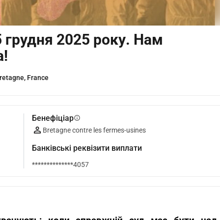
5 грудня 2025 року. Нам
а!
retagne, France
Бенефіціар
info
Bretagne contre les fermes-usines
Банківські реквізити виплати
**************4057