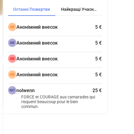
Останні Пожертви
Найкращі Учасники
Анонімний внесок
5 €
АВ
Анонімний внесок
5 €
АВ
Анонімний внесок
5 €
АВ
Анонімний внесок
5 €
АВ
nolwenn
25 €
NO
FORCE et COURAGE aux camarades qui
risquent beaucoup pour le bien
commun.