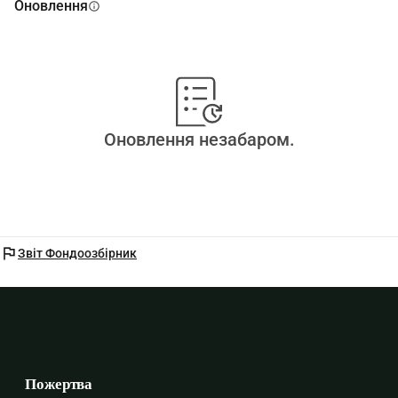
Оновлення
info
Оновлення незабаром.
flag
Звіт Фондоозбірник
Пожертва