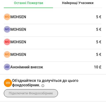
Останні Пожертви
Найкращі Учасники
MOHSEN
5 €
MO
MOHSEN
5 €
MO
MOHSEN
5 €
MO
MOHSEN
5 €
MO
Анонімний внесок
10 £
АВ
Об'єднайтеся та долучіться до цього
фондоозбірник.
info
Підключити Фондоозбірник