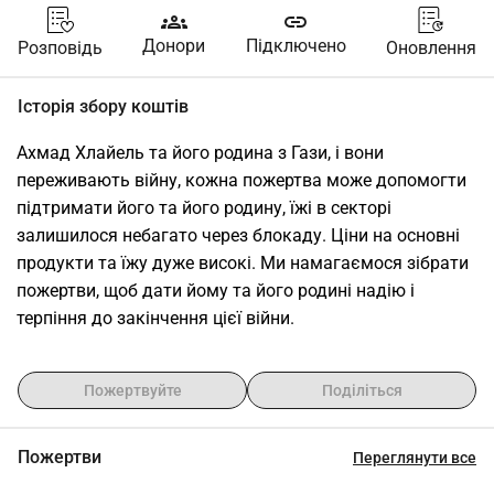
groups
link
Донори
Підключено
Розповідь
Оновлення
Історія збору коштів
Ахмад Хлайель та його родина з Гази, і вони 
переживають війну, кожна пожертва може допомогти 
підтримати його та його родину, їжі в секторі 
залишилося небагато через блокаду. Ціни на основні 
продукти та їжу дуже високі. Ми намагаємося зібрати 
пожертви, щоб дати йому та його родині надію і 
терпіння до закінчення цієї війни.
Пожертвуйте
Поділіться
Пожертви
Переглянути все