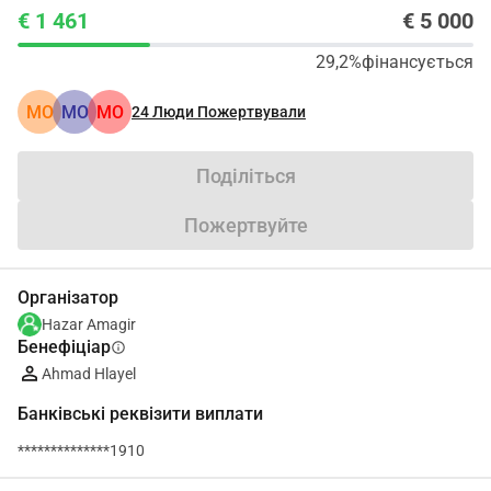
€ 1 461
€ 5 000
29,2%
фінансується
MO
MO
MO
24
Люди Пожертвували
Поділіться
Пожертвуйте
Організатор
Hazar Amagir
Бенефіціар
info
Ahmad Hlayel
Банківські реквізити виплати
**************1910