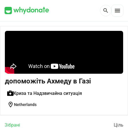
menu
search
допоможіть Ахмеду в Газі
Криза та Надзвичайна ситуація
location_on
Netherlands
Зібрані
Ціль