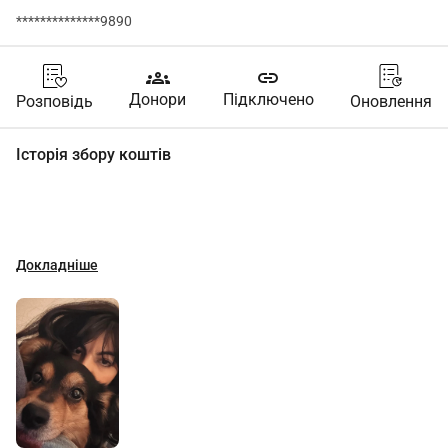
**************9890
groups
link
Донори
Підключено
Розповідь
Оновлення
Історія збору коштів
Докладніше