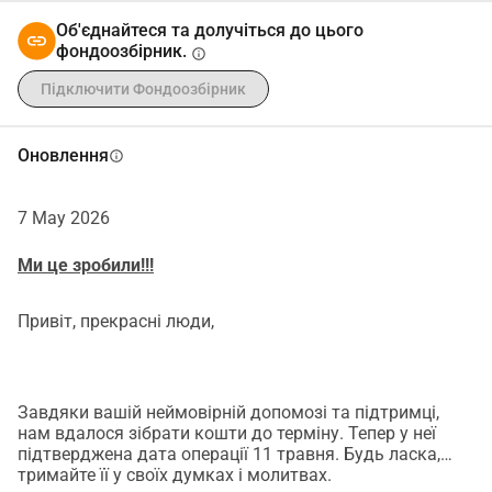
Об'єднайтеся та долучіться до цього
фондоозбірник.
info
Підключити Фондоозбірник
Оновлення
info
7 May 2026
Ми це зробили!!!
Привіт, прекрасні люди,
Завдяки вашій неймовірній допомозі та підтримці,
нам вдалося зібрати кошти до терміну. Тепер у неї
підтверджена дата операції 11 травня. Будь ласка,
тримайте її у своїх думках і молитвах.