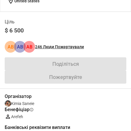
location_on
United States
Ціль
$ 6 500
АВ
АВ
АВ
246
Люди Пожертвували
Поділіться
Пожертвуйте
Організатор
Kimia Saneie
Бенефіціар
info
Arefeh
Банківські реквізити виплати