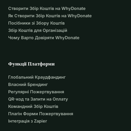
Оцінка глибокої стимуляції мозку при синдромі Жиля 
Створити Збір Коштів на WhyDonate
де ля Тюрета 
https://autsider.net/2023/08/13/evaluatie-
Як Створити Збір Коштів на WhyDonate
van-deep-brain-stimulation-bij-tourette/
Посібники зі Збору Коштів
Глибока мозкова стимуляція для рухових розладів
Збір Коштів для Організацій
Техніки та результати DBS
Чому Варто Довіряти WhyDonate
Зробіть пожертву
Допоможіть мені повернути своє життя. Ваша 
Функції Платформи
пожертва означає більше, ніж ви можете собі уявити.
Глобальний Краудфандинг
Якщо ви хочете зробити ще один внесок, це можна 
Власний Брендинг
зробити на наступний рахунок:
Регулярні Пожертвування
BE83733079422115
QR-код та Запити на Оплату
Командний Збір Коштів
Плагін Форми Пожертвування
Інтеграція з Zapier