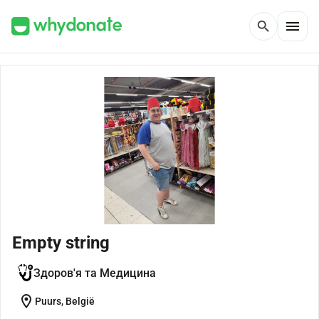
menu
search
Empty string
Здоров'я та Медицина
location_on
Puurs, België