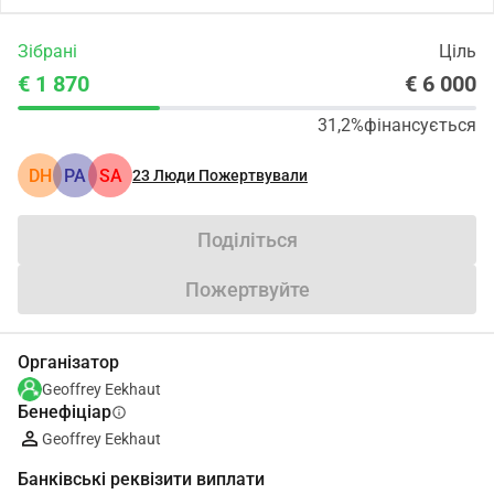
Зібрані
Ціль
€ 1 870
€ 6 000
31,2%
фінансується
DH
PA
SA
23
Люди Пожертвували
Поділіться
Пожертвуйте
Організатор
Geoffrey Eekhaut
Бенефіціар
info
Geoffrey Eekhaut
Банківські реквізити виплати