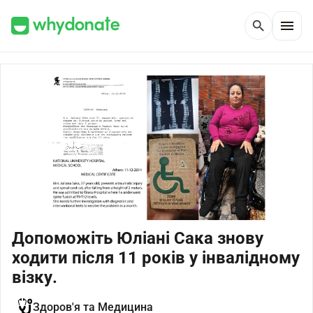
menu
search
Допоможіть Юліані Сака знову
ходити після 11 років у інвалідному
візку.
Здоров'я та Медицина