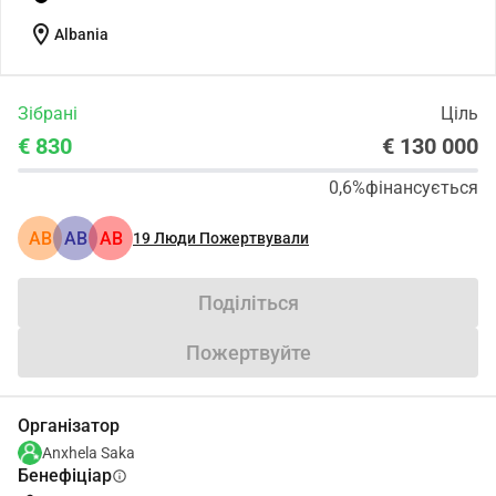
location_on
Albania
Зібрані
Ціль
€ 830
€ 130 000
0,6%
фінансується
АВ
АВ
АВ
19
Люди Пожертвували
Поділіться
Пожертвуйте
Організатор
Anxhela Saka
Бенефіціар
info