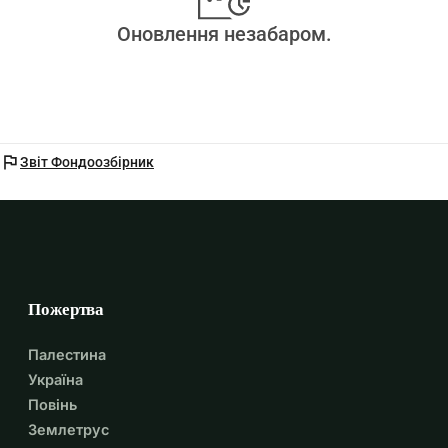
Оновлення незабаром.
flag
Звіт Фондоозбірник
Пожертва
Палестина
Україна
Повінь
Землетрус