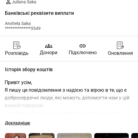
Juliana Saka
Банківські реквізити виплати
Anxhela Saka
**************5549
groups
link
Донори
Підключено
Розповідь
Оновлення
Історія збору коштів
Привіт усім,
Я пишу це повідомлення з надією та вірою в те, що є 
добросердечні люди, які можуть допомогти нам у цій 
важкій подорожі.
Моя мама, Юліана Сака, провела останні 11 років у 
інвалідному візку після важкої аварії, яка пошкодила її 
Докладніше
спинний мозок. На момент аварії їй було всього 36 
років. З того дня їй не дали жодної надії на те, що вона 