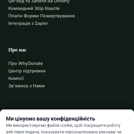
QR-код та Запити на Оплату
Командний Збір Коштів
Плагін Форми Пожертвування
Інтеграція з Zapier
Про нас
Про WhyDonate
Центр підтримки
Комісії
Зв'яжись з Нами
expand_more
Більше ресурсів
Ми цінуємо вашу конфіденційність
Ми використовуємо файли cookie, щоб покращити роботу
веб-переглядача, показувати персоналізовану рекламу чи