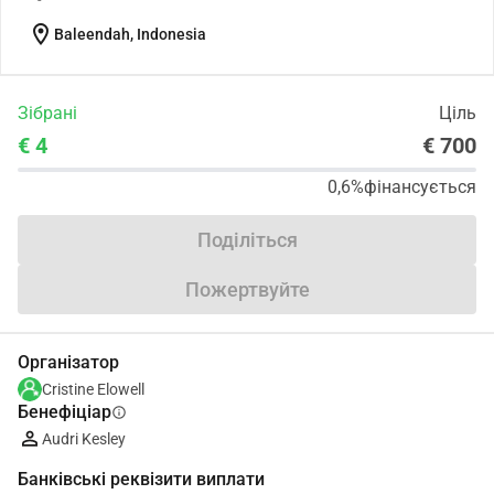
location_on
Baleendah, Indonesia
Зібрані
Ціль
€ 4
€ 700
0,6%
фінансується
Поділіться
Пожертвуйте
Організатор
Cristine Elowell
Бенефіціар
info
Audri Kesley
Банківські реквізити виплати