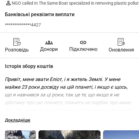
NGO called In The Same Boat specialized in removing plastic pollut
Банківські реквізити виплати
**************4427
groups
link
Донори
Підключено
Розповідь
Оновлення
Історія збору коштів
Привіт, мене звати Еліот, і я житель Землі. У мене 
майже 23 роки досвіду на цій планеті, і якщо є щось, 
що я навчився за ці роки, так це те, що якщо я не 
дбатиму про цю планету, планета не подбає про мене.
 Ви, хто читає це, я і всі люди глибоко взаємопов язані 
з усім іншим життям на цій Землі. Ми глибоко 
Докладніше
залежимо один від одного, і ми відповідальні за 
підтримку балансу в нашому середовищі, щоб 