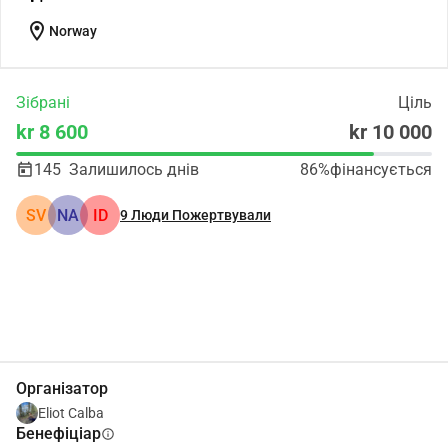
location_on
Norway
Зібрані
Ціль
kr 8 600
kr 10 000
145
Залишилось днів
86%
фінансується
SV
NA
ID
9
Люди Пожертвували
Поділіться
Пожертвуйте
Організатор
Eliot Calba
Бенефіціар
info