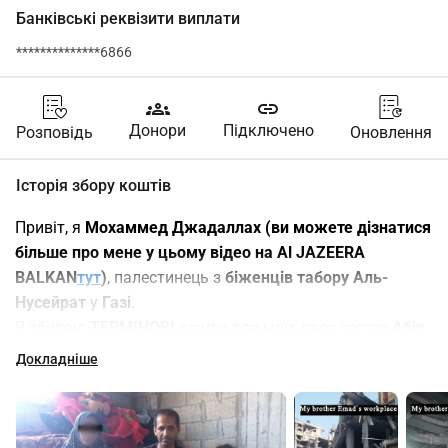
Банківські реквізити виплати
**************6866
groups
link
Донори
Підключено
Розповідь
Оновлення
Історія збору коштів
Привіт, я 
Мохаммед Джадаллах (ви можете дізнатися 
більше про мене у цьому відео на Al JAZEERA 
BALKAN
тут
)
, палестинець з 
біженців табору Аль-
Нусейрат
 у 
Газі
.
Я збираю 
ТЕРМІНОВІ
 кошти для моїх двох сестер 
Абір
(39) та 
Гади
 (40) з її сім'єю, а також для моїх братів 
Докладніше
Емада (44)
, комп'ютерного інженера з 
двома 
доньками
 (
Діма
 12, 
Гада
 6), та 
Ахмеда (35)
, IT-
спеціаліста з 
трьома маленькими дівчатками
 (
Хала
 4, 