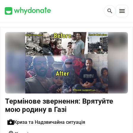
menu
search
Термінове звернення: Врятуйте
мою родину в Газі
Криза та Надзвичайна ситуація