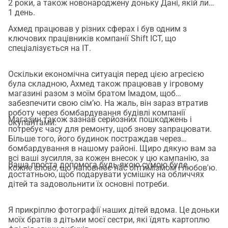
2 роки, а також новонароджену доньку Дані, якій лише
1 день.
Ахмед працював у різних сферах і був одним з
ключових працівників компанії Shift ICT, що
спеціалізується на ІТ.
Оскільки економічна ситуація перед цією агресією
була складною, Ахмед також працював у ігровому
магазині разом з моїм братом Імадом, щоб
забезпечити свою сім’ю. На жаль, він зараз втратив
роботу через бомбардування будівлі компанії
Магазин також зазнав серйозних пошкоджень і
окупантами.
потребує часу для ремонту, щоб знову запрацювати.
Більше того, його будинок постраждав через
бомбардування в нашому районі. Щиро дякую вам за
всі ваші зусилля, за кожен внесок у цю кампанію, за
Ваша проста допомога будь-якою сумою буде
кожне слово, що наповнює нас оптимізмом і любов'ю.
достатньою, щоб подарувати усмішку на обличчях
дітей та задовольнити їх основні потреби.
Я прикріплю фотографії наших дітей вдома. Це доньки
моїх братів з дітьми моєї сестри, які їдять картоплю