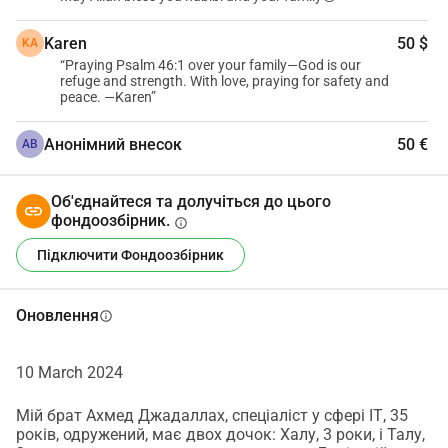
Karen
50 $
KA
“Praying Psalm 46:1 over your family—God is our
refuge and strength. With love, praying for safety and
peace. —Karen”
Анонімний внесок
50 €
АВ
Об'єднайтеся та долучіться до цього
фондоозбірник.
info
Підключити Фондоозбірник
Оновлення
info
10 March 2024
Мій брат Ахмед Джадаллах, спеціаліст у сфері ІТ, 35
років, одружений, має двох дочок: Халу, 3 роки, і Талу,