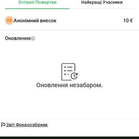
Останні Пожертви
Найкращі Учасники
Дякую вам за підтримку!
Джекі
Анонімний внесок
10 €
АВ
Оновлення
info
Оновлення незабаром.
flag
Звіт Фондоозбірник