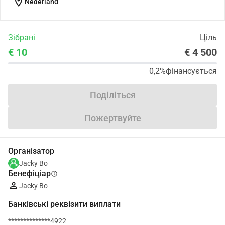
location_on
Nederland
Зібрані
Ціль
€ 10
€ 4 500
0,2%
фінансується
Поділіться
Пожертвуйте
Організатор
Jacky Bo
Бенефіціар
info
Jacky Bo
Банківські реквізити виплати
**************4922