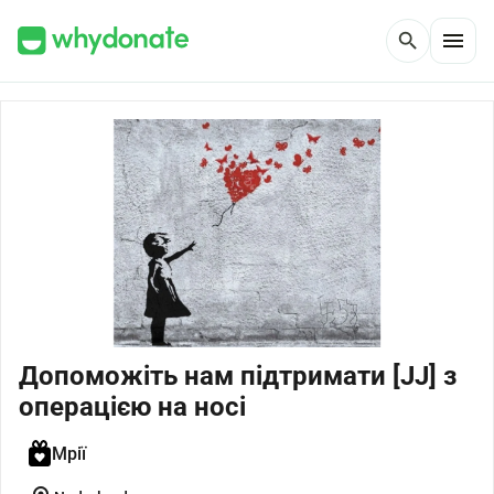
menu
search
Допоможіть нам підтримати [JJ] з
операцією на носі
Мрії