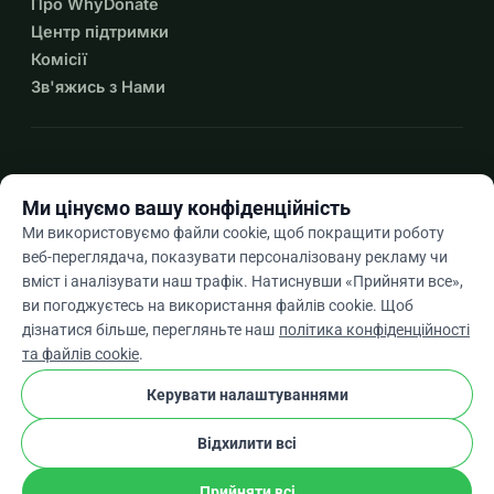
Про WhyDonate
Центр підтримки
Комісії
Зв'яжись з Нами
expand_more
Більше ресурсів
Ми цінуємо вашу конфіденційність
Ми використовуємо файли cookie, щоб покращити роботу
веб-переглядача, показувати персоналізовану рекламу чи
вміст і аналізувати наш трафік. Натиснувши «Прийняти все»,
arrow_drop_down
Uk
ви погоджуєтесь на використання файлів cookie. Щоб
дізнатися більше, перегляньте наш
політика конфіденційності
★★★★★
4,9 / 5 на основі 500+ відгуків
та файлів cookie
.
Керувати налаштуваннями
© 2012–2026
WhyDonate
Конфіденційність і файли cookie
Відхилити всі
cookie
Умови та положення
Налаштування Файлів Cookie
stripe
Створено в Європі
★
Перевірений Партнер
check
Прийняти всі