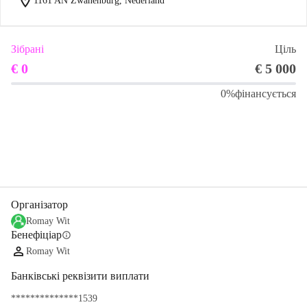
location_on
1161 AN Zwanenburg, Nederland
Зібрані
Ціль
€ 0
€ 5 000
0%
фінансується
Поділіться
Пожертвуйте
Організатор
Romay Wit
Бенефіціар
info
Romay Wit
Банківські реквізити виплати
**************1539