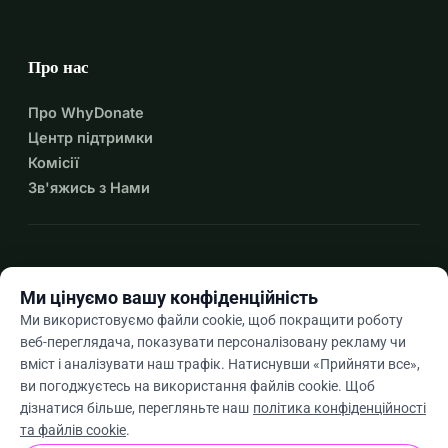
Про нас
Про WhyDonate
Центр підтримки
Комісії
Зв'яжись з Нами
expand_more
Більше ресурсів
Ми цінуємо вашу конфіденційність
Ми використовуємо файли cookie, щоб покращити роботу
веб-переглядача, показувати персоналізовану рекламу чи
вміст і аналізувати наш трафік. Натиснувши «Прийняти все»,
arrow_drop_down
Uk
ви погоджуєтесь на використання файлів cookie. Щоб
дізнатися більше, перегляньте наш
політика конфіденційності
★★★★★
4,9 / 5 на основі 500+ відгуків
та файлів cookie
.