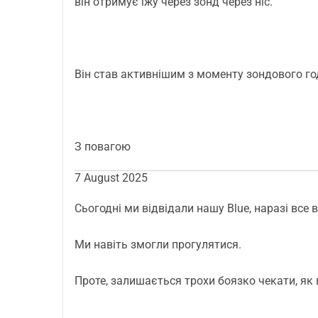
він отримує їжу через зонд через ніс.
Він став активнішим з моменту зондового го
З повагою
7 August 2025
Сьогодні ми відвідали нашу Blue, наразі все 
Ми навіть змогли прогулятися.
Проте, залишається трохи боязко чекати, як в