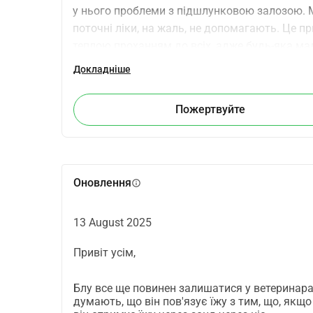
у нього проблеми з підшлунковою залозою. М
поточні ліки, на жаль, не допомагають. Це п
теплою проханням до всіх, адже будь-яка ма
вдячні за всю підтримку, яку ми отримуємо.З
Докладніше
привітами,Блу та Флокі
Пожертвуйте
Оновлення
info
13 August 2025
Привіт усім,
Блу все ще повинен залишатися у ветеринара,
думають, що він пов'язує їжу з тим, що, якщо 