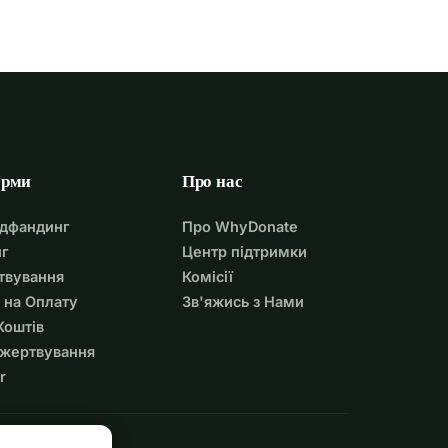
орми
Про нас
удфандинг
Про WhyDonate
г
Центр підтримки
твування
Комісії
 на Оплату
Зв'яжись з Нами
Коштів
ожертвування
r