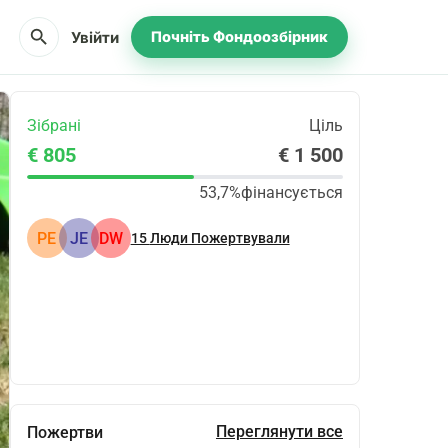
search
Увійти
Почніть Фондоозбірник
Зібрані
Ціль
€ 805
€ 1 500
53,7%
фінансується
PE
JE
DW
15
Люди Пожертвували
Поділіться
Пожертвуйте
Переглянути все
Пожертви