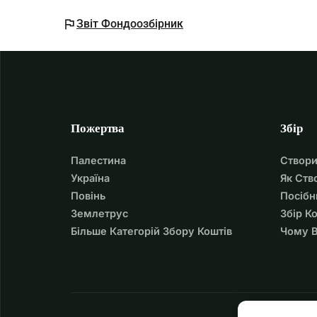
flag
Звіт Фондоозбірник
Пожертва
Збір
Палестина
Створи
Україна
Як Ств
Повінь
Посібн
Землетрус
Збір К
Більше Категорій Збору Коштів
Чому В