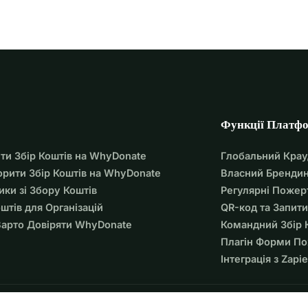
Функції Платф
ти Збір Коштів на WhyDonate
Глобальний Кра
орити Збір Коштів на WhyDonate
Власний Брендин
ики зі Збору Коштів
Регулярні Пожер
оштів для Організацій
QR-код та Запити
арто Довіряти WhyDonate
Командний Збір 
Плагін Форми П
Інтеграція з Zapie