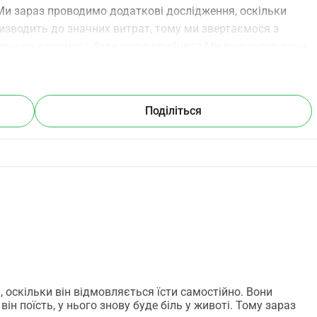
и зараз проводимо додаткові дослідження, оскільки 
ризводить до значних витрат, тому ми звертаємося з 
ленька допомога буде щиро прийнята.Ми вже зараз дуже 
 повагою,Валерія, Енцо, Джейсон та ЕміІ з волосатими 
Поділіться
 оскільки він відмовляється їсти самостійно. Вони
він поїсть, у нього знову буде біль у животі. Тому зараз