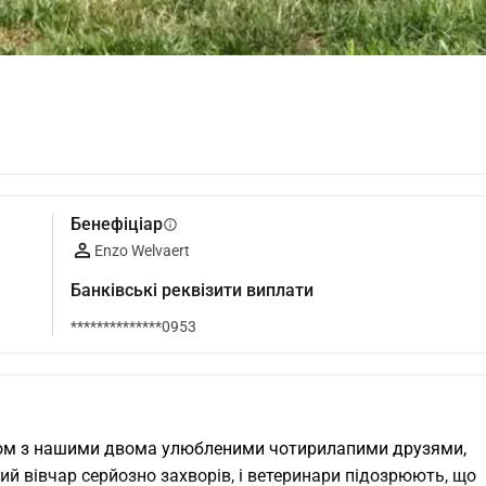
Бенефіціар
info
Enzo Welvaert
Банківські реквізити виплати
**************0953
азом з нашими двома улюбленими чотирилапими друзями, 
й вівчар серйозно захворів, і ветеринари підозрюють, що 