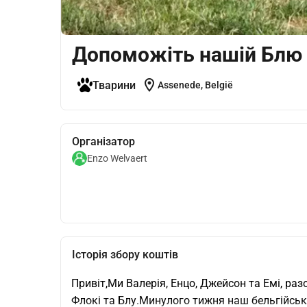
Допоможіть нашій Блю
location_on
Тварини
Assenede, België
Організатор
Enzo Welvaert
Історія збору коштів
Привіт,Ми Валерія, Енцо, Джейсон та Емі, р
Флокі та Блу.Минулого тижня наш бельгійськи