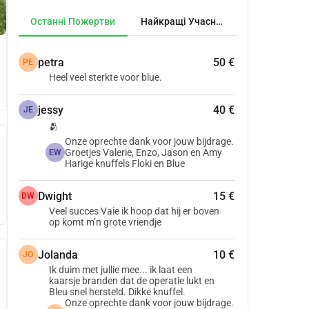
Останні Пожертви
Найкращі Учасники
petra
50 €
PE
Heel veel sterkte voor blue.
jessy
40 €
JE
🫂
Onze oprechte dank voor jouw bijdrage.
Groetjes Valerie, Enzo, Jason en Amy
EW
Harige knuffels Floki en Blue
Dwight
15 €
DW
Veel succes Vaie ik hoop dat hij er boven
op komt m’n grote vriendje
Jolanda
10 €
JO
Ik duim met jullie mee... ik laat een
kaarsje branden dat de operatie lukt en
Bleu snel hersteld. Dikke knuffel.
Onze oprechte dank voor jouw bijdrage.