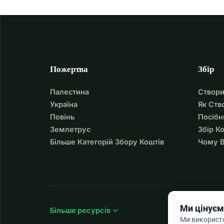
Пожертва
Збір
Палестина
Створи
Україна
Як Ств
Повінь
Посібн
Землетрус
Збір К
Більше Категорій Збору Коштів
Чому В
Ми цінуєм
expand_more
Більше ресурсів
Ми використо