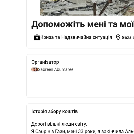
Допоможіть мені та мої
location_on
Криза та Надзвичайна ситуація
Gaza S
Організатор
Sabreen Abumaree
Історія збору коштів
Дорогі вільні люди світу,
Я Сабрін з Гази, мені 33 роки, я закінчила Аль