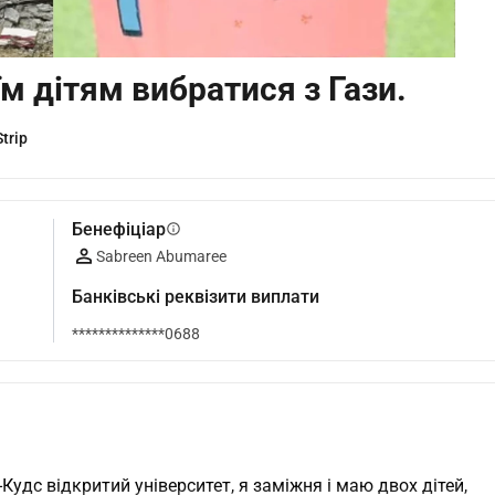
м дітям вибратися з Гази.
trip
Бенефіціар
info
Sabreen Abumaree
Банківські реквізити виплати
**************0688
-Кудс відкритий університет, я заміжня і маю двох дітей, 