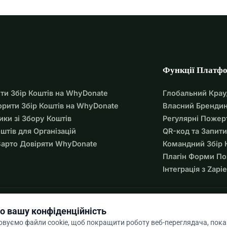
Функції Платф
ти Збір Коштів на WhyDonate
Глобальний Кра
орити Збір Коштів на WhyDonate
Власний Брендин
ики зі Збору Коштів
Регулярні Пожер
оштів для Організацій
QR-код та Запити
арто Довіряти WhyDonate
Командний Збір 
Плагін Форми П
Інтеграція з Zapie
о вашу конфіденційність
вуємо файли cookie, щоб покращити роботу веб-переглядача, пок