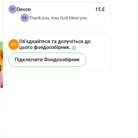
Devon
15 £
DE
Thank you, may God bless you
SA
Об'єднайтеся та долучіться до
цього фондоозбірник.
info
Підключити Фондоозбірник