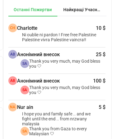
Останні Пожертви
Найкращі Учасники
Charlotte
10 $
CH
Ni oublie ni pardon ! Free free Palestine
Palestine vivra Palestine vaincra!!
Анонімний внесок
25 $
АВ
Thank you very much, may God bless
SA
you 🤍
Анонімний внесок
100 $
АВ
Thank you very much, may God bless
SA
you 🤍
Nur ain
5 $
NA
I hope you and family safe .. and we
fight until the end .. from nrzwany
malaysia
Thank you from Gaza to every
SA
Malaysian 🤍