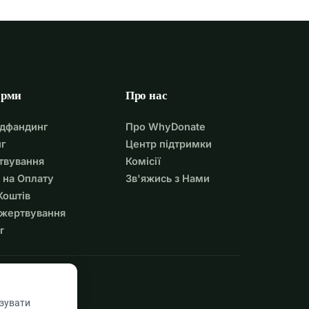
орми
Про нас
удфандинг
Про WhyDonate
г
Центр підтримки
твування
Комісії
 на Оплату
Зв'яжись з Нами
Коштів
ожертвування
r
азувати