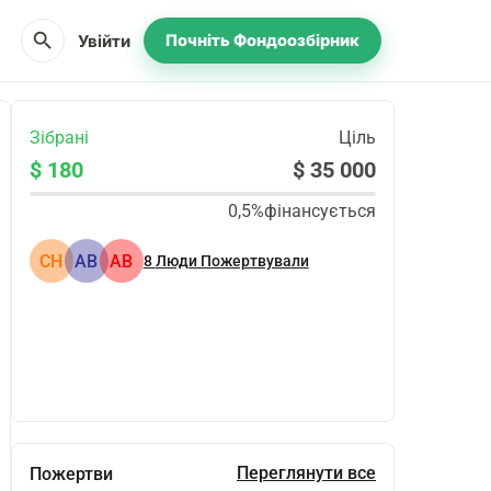
search
Увійти
Почніть Фондоозбірник
Зібрані
Ціль
$ 180
$ 35 000
0,5%
фінансується
CH
АВ
АВ
8
Люди Пожертвували
Поділіться
Пожертвуйте
Переглянути все
Пожертви