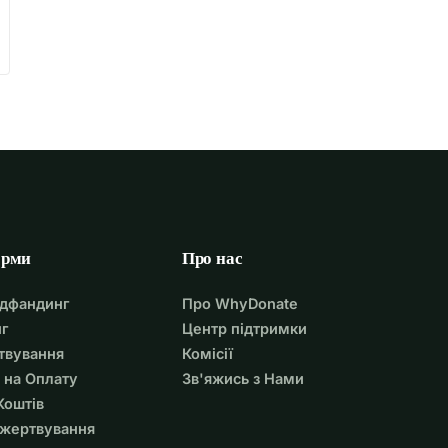
орми
Про нас
удфандинг
Про WhyDonate
г
Центр підтримки
твування
Комісії
 на Оплату
Зв'яжись з Нами
Коштів
ожертвування