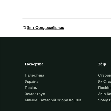
волонтерської роботи, чи фінансової підтрим
продовжувати те, що ми робимо. Кожна підтр
than a year and a half, five Latvians have been r
cannot help themselves. They are not people, but
flag
Звіт Фондоозбірник
in destroyed cities and villages during the war.It a
humanitarian aid and see how they could help. B
hungry dogs, injured cats, animals that had been
At that moment, we realized we couldn t just lea
again. The journey is long, dangerous, and emotio
handed, but with a full van carrying lives that 
Пожертва
Збір
are injured, frightened, and no longer trust human
importantly love. Slowly, fear turns into trust, an
Палестина
Створи
homes, with families who accept and love them.Ea
Україна
Як Ств
responsibilities, but we are united by one thing th
Повінь
Посібн
continue. Every frightened pair of eyes that later 
Землетрус
Збір К
year and a half, hundreds of animals have alrea
Більше Категорій Збору Коштів
Чому В
their own people, and a safe future.And we don t 
help, we will continue to go.But unfortunately, the