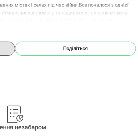
них містах і селах під час війни.Все почалося з однієї 
и гуманітарну допомогу та подивитися, як вони можуть 
о жорсткішою, ніж вони уявляли голодні собаки, 
воїх господарів біля розбомблених будинків. У той 
хати і забути.Відтоді ми їздимо знову і знову. Шлях 
щоразу ми повертаємося до Латвії не з порожніми руками, 
Поділіться
 другий шанс.Багато з врятованих тварин поранені, 
ії їм надається ветеринарна допомога, лікування і, що 
рюється на довіру, і незабаром ці тварини починають 
и, які їх приймають і люблять.Кожен з нас має свою 
ас об єднує одне бажання допомогти. Кожна врятована 
алякана пара очей, яка згодом починає світитися від 
тягом півтора року вже врятовано сотні тварин. Багато з 
безпечне майбутнє.І ми не плануємо зупинятися. Поки в 
ми будемо продовжувати їздити.Але, на жаль, витрати 
е становище. Витрати, оренда приміщень, ветеринари. 
ення незабаром.
обійшлися власними заощадженнями, підробітками та 
и допомоги у співгромадян. Чи то у вигляді 