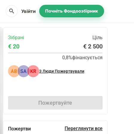
search
Увійти
Почніть Фондоозбірник
Зібрані
Ціль
€ 20
€ 2 500
0,8%
фінансується
АВ
SA
KR
3
Люди Пожертвували
Поділіться
Пожертвуйте
Переглянути все
Пожертви