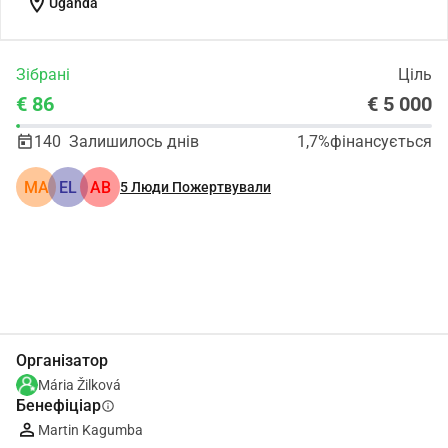
location_on
Uganda
Зібрані
Ціль
€ 86
€ 5 000
140
Залишилось днів
1,7%
фінансується
MA
EL
АВ
5
Люди Пожертвували
Поділіться
Пожертвуйте
Організатор
Mária Žilková
Бенефіціар
info
Martin Kagumba