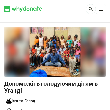
menu
search
Допоможіть голодуючим дітям в
Уганді
Їжа та Голод