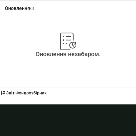
Оновлення
info
Оновлення незабаром.
flag
Звіт Фондоозбірник