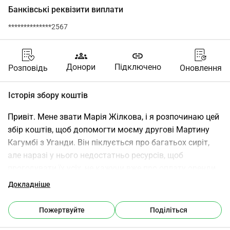
Банківські реквізити виплати
**************2567
groups
link
Донори
Підключено
Розповідь
Оновлення
Історія збору коштів
Привіт. Мене звати Марія Жілкова, і я розпочинаю цей 
збір коштів, щоб допомогти моєму другові Мартину 
Кагумбі з Уганди. Він піклується про багатьох сиріт, 
але наразі у нього недостатньо ресурсів, щоб 
прогодувати їх усіх, не кажучи вже про оплату оренди. 
Якщо ми не допоможемо йому, він разом з цими 
Докладніше
невинними дітьми опиниться на вулиці голодним і 
брудним, навіть не маючи шансу досягти дорослого 
Пожертвуйте
Поділіться
життя. Я щиро прошу вас вжити заходів і 