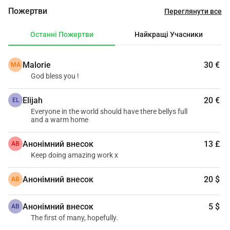
пожертвувати будь-яку суму, яку ви можете. Це не 
Пожертви
Переглянути все
повинно бути багато, і для них це матиме величезне 
значення. Разом ми можемо дати Мартину та його 
Останні Пожертви
Найкращі Учасники
родині шанс на життя. З любов'ю, Марія
Malorie
30 €
MA
God bless you !
Elijah
20 €
EL
Everyone in the world should have there bellys full
and a warm home
Анонімний внесок
13 £
АВ
Keep doing amazing work x
Анонімний внесок
20 $
АВ
Анонімний внесок
5 $
АВ
The first of many, hopefully.